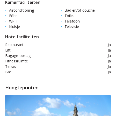
Kamerfaciliteiten
Airconditioning
Bad en/of douche
Föhn
Toilet
Wi-Fi
Telefoon
Kluisje
Televisie
Hotelfaciliteiten
Restaurant
Ja
Lift
Ja
Bagage-opslag
Ja
Fitnessruimte
Ja
Terras
Ja
Bar
Ja
Hoogtepunten