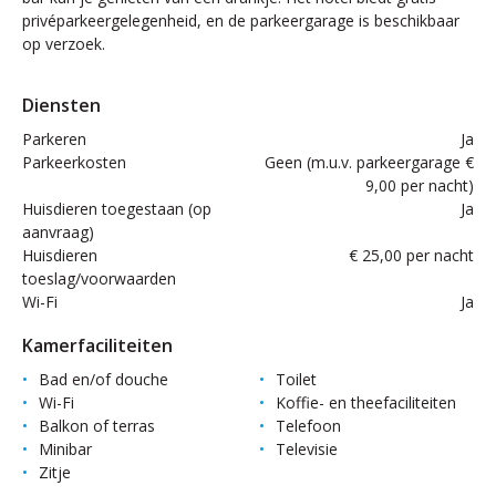
privéparkeergelegenheid, en de parkeergarage is beschikbaar
op verzoek.
Diensten
Parkeren
Ja
Parkeerkosten
Geen (m.u.v. parkeergarage €
9,00 per nacht)
Huisdieren toegestaan (op
Ja
aanvraag)
Huisdieren
€ 25,00 per nacht
toeslag/voorwaarden
Wi-Fi
Ja
Kamerfaciliteiten
Bad en/of douche
Toilet
Wi-Fi
Koffie- en theefaciliteiten
Balkon of terras
Telefoon
Minibar
Televisie
Zitje