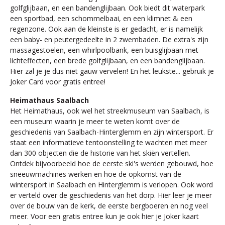
golfglijbaan, en een bandenglijbaan. Ook biedt dit waterpark
een sportbad, een schommelbaai, en een klimnet & een
regenzone. Ook aan de kleinste is er gedacht, er is namelijk
een baby- en peutergedeelte in 2 zwembaden. De extra's zijn
massagestoelen, een whirlpoolbank, een buisglijbaan met
lichteffecten, een brede golfglijbaan, en een bandenglijbaan.
Hier zal je je dus niet gauw vervelen! En het leukste... gebruik je
Joker Card voor gratis entree!
Heimathaus Saalbach
Het Heimathaus, ook wel het streekmuseum van Saalbach, is
een museum waarin je meer te weten komt over de
geschiedenis van Saalbach-Hinterglemm en zijn wintersport. Er
staat een informatieve tentoonstelling te wachten met meer
dan 300 objecten die de historie van het skiën vertellen.
Ontdek bijvoorbeeld hoe de eerste ski's werden gebouwd, hoe
sneeuwmachines werken en hoe de opkomst van de
wintersport in Saalbach en Hinterglemm is verlopen. Ook word
er verteld over de geschiedenis van het dorp. Hier leer je meer
over de bouw van de kerk, de eerste bergboeren en nog veel
meer. Voor een gratis entree kun je ook hier je Joker kaart