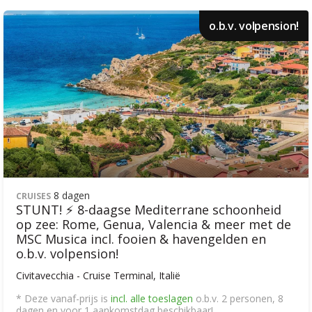
o.b.v. volpension!
8 dagen
CRUISES
STUNT! ⚡ 8-daagse Mediterrane schoonheid
op zee: Rome, Genua, Valencia & meer met de
MSC Musica incl. fooien & havengelden en
o.b.v. volpension!
Civitavecchia - Cruise Terminal, Italië
* Deze vanaf-prijs is
incl. alle toeslagen
o.b.v. 2 personen, 8
dagen en voor 1 aankomstdag beschikbaar!