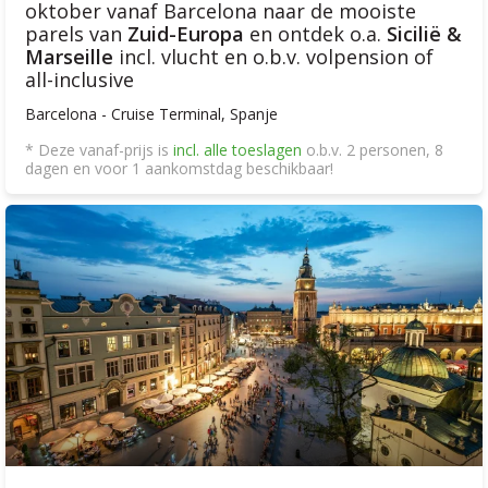
oktober vanaf Barcelona naar de mooiste
parels van
Zuid-Europa
en ontdek o.a.
Sicilië &
Marseille
incl. vlucht en o.b.v. volpension of
all-inclusive
Barcelona - Cruise Terminal, Spanje
* Deze vanaf-prijs is
incl. alle toeslagen
o.b.v. 2 personen, 8
dagen en voor 1 aankomstdag beschikbaar!