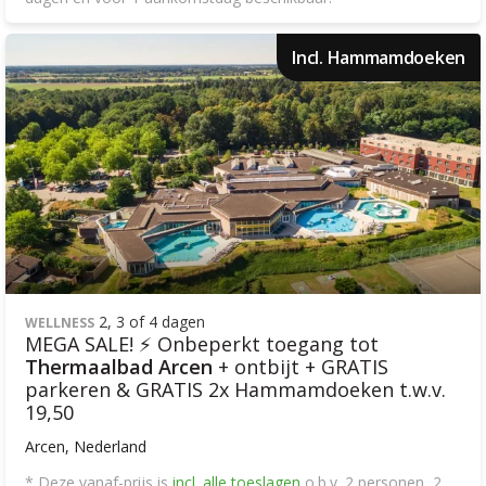
Incl. Hammamdoeken
2, 3 of 4 dagen
WELLNESS
MEGA SALE! ⚡ Onbeperkt toegang tot
Thermaalbad Arcen
+ ontbijt + GRATIS
parkeren & GRATIS 2x Hammamdoeken t.w.v.
19,50
Arcen, Nederland
* Deze vanaf-prijs is
incl. alle toeslagen
o.b.v. 2 personen, 2