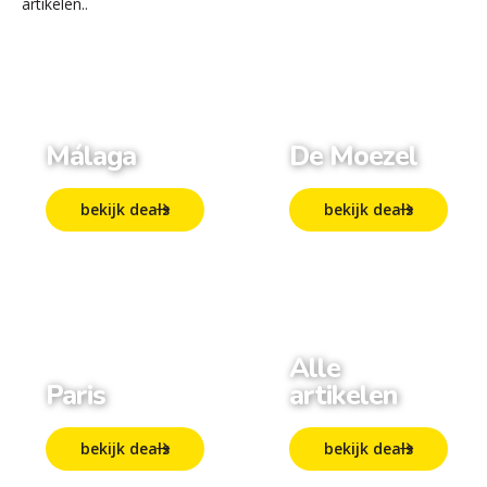
artikelen..
Málaga
De Moezel
bekijk deals
bekijk deals
Alle
Paris
artikelen
bekijk deals
bekijk deals