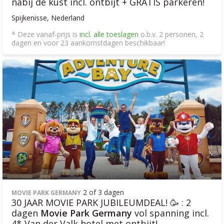
nabij de kust incl. ontbijt + GRATIS parkeren!
Spijkenisse, Nederland
* Deze vanaf-prijs is
incl. alle toeslagen
o.b.v. 2 personen, 2
dagen en voor 23 aankomstdagen beschikbaar!
2 of 3 dagen
MOVIE PARK GERMANY
30 JAAR MOVIE PARK JUBILEUMDEAL! 🥳 : 2
dagen
Movie Park Germany
vol spanning incl.
4*-Van der Valk hotel met ontbijt!