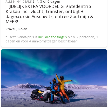
3, 4, 5 of 6 dagen
ALLES-IN-1 DEALS
TIJDELIJK EXTRA VOORDELIG! ⚡️Stedentrip
Krakau incl. vlucht, transfer, ontbijt +
dagexcursie Auschwitz, entree Zoutmijn &
MEER!
Krakau, Polen
* Deze vanaf-prijs is
incl. alle toeslagen
o.b.v. 2 personen, 3
dagen en voor 4 aankomstdagen beschikbaar!