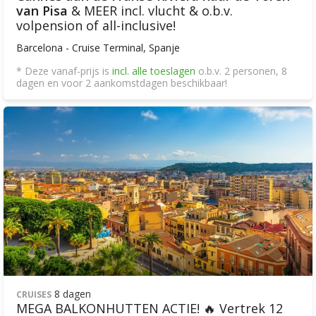
van Pisa
& MEER incl. vlucht & o.b.v.
volpension of all-inclusive!
Barcelona - Cruise Terminal, Spanje
* Deze vanaf-prijs is
incl. alle toeslagen
o.b.v. 2 personen, 8
dagen en voor 2 aankomstdagen beschikbaar!
8 dagen
CRUISES
MEGA BALKONHUTTEN ACTIE! 🔥 Vertrek 12