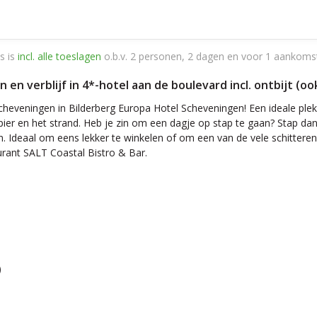
s is
incl. alle toeslagen
o.b.v. 2 personen, 2 dagen en voor 1 aankoms
n en verblijf in 4*-hotel aan de boulevard incl. ontbijt (
cheveningen in Bilderberg Europa Hotel Scheveningen! Een ideale plek
pier en het strand. Heb je zin om een dagje op stap te gaan? Stap da
en. Ideaal om eens lekker te winkelen of om een van de vele schittere
aurant SALT Coastal Bistro & Bar.
)