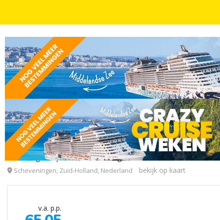
AAN OF NABIJ DE KUST
2, 3, 4 OF 5 DAGEN
INCL. ONTBIJT
4*-hotel aan de boulevard van Scheveningen incl.
Bilderberg Europa Hotel Scheveningen
bekijk op kaart
Scheveningen, Zuid-Holland, Nederland
v.a. p.p.