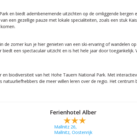
 Park en biedt adembenemende uitzichten op de omliggende bergen en
van een gezellige pauze met lokale specialiteiten, zoals een stuk Ka
e komen.
n de zomer kun je hier genieten van een ski-ervaring of wandelen op d
er biedt een spectaculair uitzicht en is het hele jaar door toegankel
r en biodiversiteit van het Hohe Tauern National Park. Met interactiev
s natuurliefhebbers die meer willen leren over de regio. Het centrum 
Ferienhotel Alber
Mallnitz 26,
Mallnitz, Oostenrijk