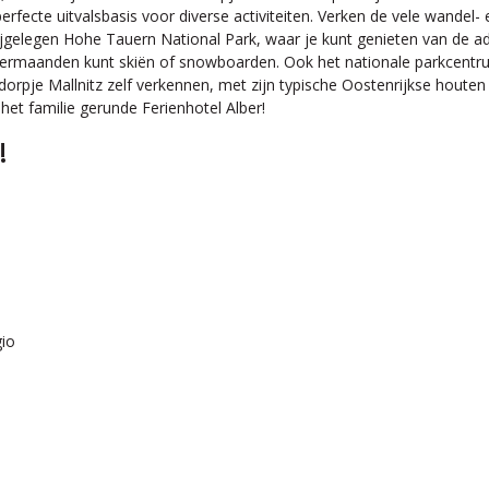
rfecte uitvalsbasis voor diverse activiteiten. Verken de vele wandel- 
abijgelegen Hohe Tauern National Park, waar je kunt genieten van de
omermaanden kunt skiën of snowboarden. Ook het nationale parkcentrum
e dorpje Mallnitz zelf verkennen, met zijn typische Oostenrijkse houten
het familie gerunde Ferienhotel Alber!
!
gio