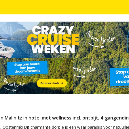
lnitz in hotel met wellness incl. ontbijt, 4-gange
in Mallnitz in hotel met wellness incl. ontbijt, 4-gangend
ë, Oostenrijk! Dit charmante dorpje is een waar paradijs voor natuur