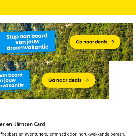
ndiner en Kärnten Card
iner en Kärnten Card
liefhebbers en avonturiers, omringd door indrukwekkende bergen,