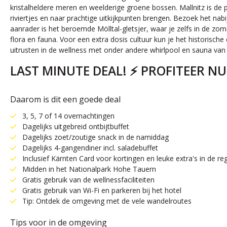
kristalheldere meren en weelderige groene bossen. Mallnitz is de pe
riviertjes en naar prachtige uitkijkpunten brengen. Bezoek het n
aanrader is het beroemde Mölltal-gletsjer, waar je zelfs in de z
flora en fauna. Voor een extra dosis cultuur kun je het historisch
uitrusten in de wellness met onder andere whirlpool en sauna van 
LAST MINUTE DEAL! ⚡️ PROFITEER NU
Daarom is dit een goede deal
3, 5, 7 of 14 overnachtingen
Dagelijks uitgebreid ontbijtbuffet
Dagelijks zoet/zoutige snack in de namiddag
Dagelijks 4-gangendiner incl. saladebuffet
Inclusief Kärnten Card voor kortingen en leuke extra's in de re
Midden in het Nationalpark Hohe Tauern
Gratis gebruik van de wellnessfaciliteiten
Gratis gebruik van Wi-Fi en parkeren bij het hotel
Tip: Ontdek de omgeving met de vele wandelroutes
Tips voor in de omgeving