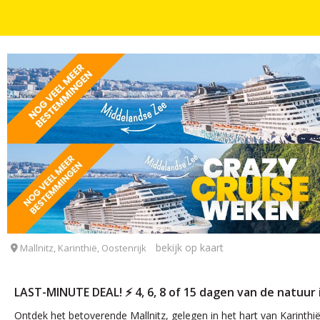
AUTOVAKANTIES
DAGEN
LAST-MINUTE DEAL! ⚡️ Geniet van de natuur in Mal
Ferienhotel Alber
bekijk op kaart
Mallnitz, Karinthië, Oostenrijk
LAST-MINUTE DEAL! ⚡️ 4, 6, 8 of 15 dagen van de natuur 
Ontdek het betoverende Mallnitz, gelegen in het hart van Karinthi