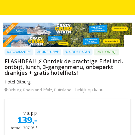
AUTOVAKANTIES
ALL-INCLUSIVE
3, 4 OF 5 DAGEN
INCL. ONTBIJT
FLASHDEAL! ⚡ Ontdek de prachtige Eifel incl.
ontbijt, lunch, 3-gangenmenu, onbeperkt
drankjes + gratis hotelfiets!
Hotel Bitburg
bekijk op kaart
Bitburg, Rheinland Pfalz, Duitsland
v.a. p.p.
139,-
totaal: 307,95 *