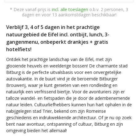
* Deze vanaf-prijs is
incl. alle toeslagen
o.b.v. 2 personen, 3
dagen en voor 13 aankomstdagen beschikbaar!
Verblijf 3, 4 of 5 dagen in het prachtige
natuurgebied de Eifel incl. ontbijt, lunch, 3-
gangenmenu, onbeperkt drankjes + gratis
hotelfiets!
Ontdek het prachtige landschap van de Eifel, met zijn
glooiende heuvels en weelderige bossen! De charmante stad
Bitburg is de perfecte uitvalsbasis voor een onvergetelijke
autovakantie. In de buurt vind je de beroemde Bitburger
Brouwerij, waar je kunt genieten van een rondleiding en
natuurlijk een verfrissend biertje. Voor de avonturiers zijn er
talloze wandel- en fietspaden die je door de adembenemende
natuur leiden. Cultuurliefhebbers kunnen hun hart ophalen in de
nabijgelegen stad Trier, bekend om zijn Romeinse
geschiedenis en indrukwekkende architectuur. Of je nu op zoek
bent naar avontuur, ontspanning of cultuur, Bitburg en zijn
omgeving bieden het allemaal!