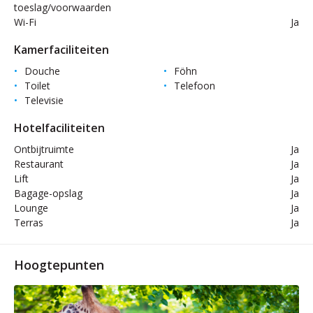
toeslag/voorwaarden
Wi-Fi
Ja
Kamerfaciliteiten
Douche
Föhn
Toilet
Telefoon
Televisie
Hotelfaciliteiten
Ontbijtruimte
Ja
Restaurant
Ja
Lift
Ja
Bagage-opslag
Ja
Lounge
Ja
Terras
Ja
Hoogtepunten