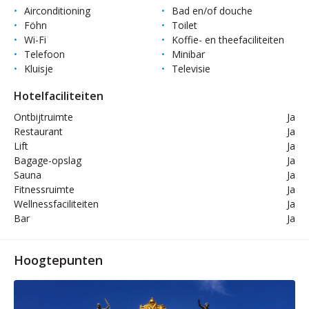
Airconditioning
Bad en/of douche
Föhn
Toilet
Wi-Fi
Koffie- en theefaciliteiten
Telefoon
Minibar
Kluisje
Televisie
Hotelfaciliteiten
Ontbijtruimte
Ja
Restaurant
Ja
Lift
Ja
Bagage-opslag
Ja
Sauna
Ja
Fitnessruimte
Ja
Wellnessfaciliteiten
Ja
Bar
Ja
Hoogtepunten