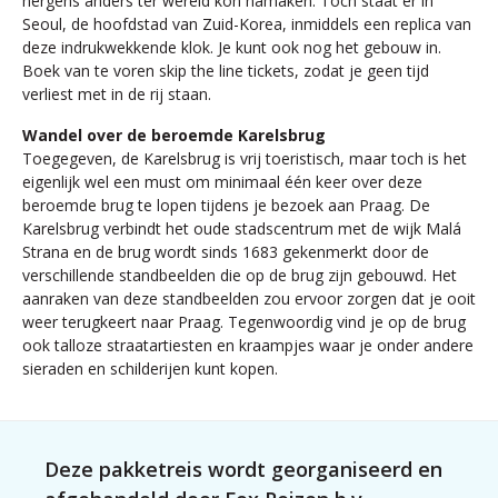
nergens anders ter wereld kon namaken. Toch staat er in
Seoul, de hoofdstad van Zuid-Korea, inmiddels een replica van
deze indrukwekkende klok. Je kunt ook nog het gebouw in.
Boek van te voren skip the line tickets, zodat je geen tijd
verliest met in de rij staan.
Wandel over de beroemde Karelsbrug
Toegegeven, de Karelsbrug is vrij toeristisch, maar toch is het
eigenlijk wel een must om minimaal één keer over deze
beroemde brug te lopen tijdens je bezoek aan Praag. De
Karelsbrug verbindt het oude stadscentrum met de wijk Malá
Strana en de brug wordt sinds 1683 gekenmerkt door de
verschillende standbeelden die op de brug zijn gebouwd. Het
aanraken van deze standbeelden zou ervoor zorgen dat je ooit
weer terugkeert naar Praag. Tegenwoordig vind je op de brug
ook talloze straatartiesten en kraampjes waar je onder andere
sieraden en schilderijen kunt kopen.
Deze pakketreis wordt georganiseerd en