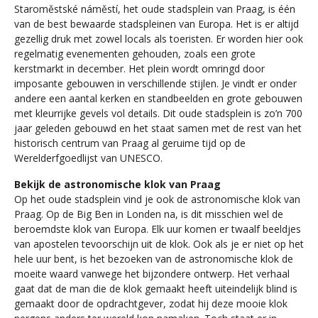
Staroměstské náměstí, het oude stadsplein van Praag, is één
van de best bewaarde stadspleinen van Europa. Het is er altijd
gezellig druk met zowel locals als toeristen. Er worden hier ook
regelmatig evenementen gehouden, zoals een grote
kerstmarkt in december. Het plein wordt omringd door
imposante gebouwen in verschillende stijlen. Je vindt er onder
andere een aantal kerken en standbeelden en grote gebouwen
met kleurrijke gevels vol details. Dit oude stadsplein is zo’n 700
jaar geleden gebouwd en het staat samen met de rest van het
historisch centrum van Praag al geruime tijd op de
Werelderfgoedlijst van UNESCO.
Bekijk de astronomische klok van Praag
Op het oude stadsplein vind je ook de astronomische klok van
Praag. Op de Big Ben in Londen na, is dit misschien wel de
beroemdste klok van Europa. Elk uur komen er twaalf beeldjes
van apostelen tevoorschijn uit de klok. Ook als je er niet op het
hele uur bent, is het bezoeken van de astronomische klok de
moeite waard vanwege het bijzondere ontwerp. Het verhaal
gaat dat de man die de klok gemaakt heeft uiteindelijk blind is
gemaakt door de opdrachtgever, zodat hij deze mooie klok