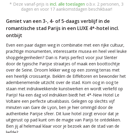
* Deze vanaf-prijs is
incl. alle toeslagen
o.b.v. 2 personen, 3
dagen en voor 17 aankomstdagen beschikbaar!
Geniet van een 3-, 4- of 5-daags verblijf in de
romantische stad Parijs in een LUXE 4*-hotel incl.
ontbijt
Even een paar dagen weg in combinatie met een rijke cultuur,
prachtige monumenten, interessante musea en heel veel leuke
shopgelegenheden? Dan is Parijs perfect voor jou! Slenter
door de typische Parijse straatjes of maak een boottochtje
over de Seine. Droom lekker weg op een zonnig terras met
een heerlijk croissantje. Beklim de Eiffeltoren en bewonder het
adembenemende uitzicht over de stad. Kom oog in oog te
staan met indrukwekkende kunstwerken en wordt verliefd op
Parijs! Na een dag vol indrukken biedt het 4*-New Hotel Le
Voltaire een perfecte uitvalsbasis. Gelegen op slechts vijf
minuten van Gare de Lyon, ben je hier omringd door de
authentieke Parijse sfeer. Dit luxe hotel zorgt ervoor dat je
uitgerust op pad kunt om de magie van Parijs te ontdekken.
Ben jij al helemaal klaar voor je bezoek aan de stad van de
liefde?