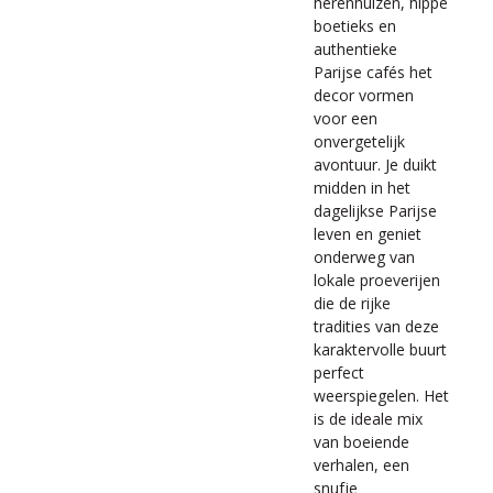
herenhuizen, hippe
boetieks en
authentieke
Parijse cafés het
decor vormen
voor een
onvergetelijk
avontuur. Je duikt
midden in het
dagelijkse Parijse
leven en geniet
onderweg van
lokale proeverijen
die de rijke
tradities van deze
karaktervolle buurt
perfect
weerspiegelen. Het
is de ideale mix
van boeiende
verhalen, een
snufje