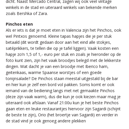
dicht. Naast Mercado Central, zagen wij ook veel vintage
winkels in de stad en uiteraard winkels van bekende merken
zoals Bershka of Zara.
Pinchos eten
Als er iets is dat je moet eten in Valencia zijn het Pinchos, ook
wel Pintxos genoemd. Kleine tapas hapjes die je per stuk
betaald (dit wordt gedaan door aan het eind alle stokjes,
satéprikkers, te tellen die op je tafel liggen). Vaak kosten een
hapje zo’n 1,5 of 1,- euro per stuk en zoals je hieronder op de
foto kunt zien, zijn het vaak broodjes belegd met de lekkerste
dingen. Wat dacht je van een broodje met Iberico ham,
geitenkaas, warme Spaanse worstjes of een goede
tonijnsalade? De Pinchos staan meestal uitgestald bij de bar
en hier kun je zelf een bord vol pakken. Soms komt er ook
iemand van de bediening langs met net gemaakte Pinchos
(deze zijn vaak warm), dus die kun je ook kiezen maar mag je
uiteraard ook afslaan. Vanaf 21:00u kun je het beste Pinchos
gaan eten en leuke restaurantjes hiervoor zijn Sagardi (schijnt
de beste te zijn), Orio (het broertje van Sagardi) en verder in
de stad vind je ook genoeg andere plekken