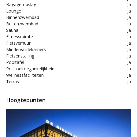
Bagage-opslag
Ja
Lounge
Ja
Binnenzwembad
Ja
Buitenzwembad
Ja
Sauna
Ja
Fitnessruimte
Ja
Fietsverhuur
Ja
Mindervalidekamers
Ja
Fietsenstalling
Ja
Pooltafel
Ja
Rolstoeltoegankelijkheid
Ja
Wellnessfaciliteiten
Ja
Terras
Ja
Hoogtepunten