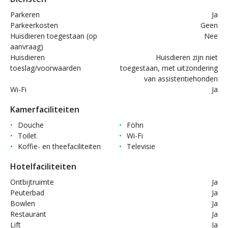
Parkeren
Ja
Parkeerkosten
Geen
Huisdieren toegestaan (op
Nee
aanvraag)
Huisdieren
Huisdieren zijn niet
toeslag/voorwaarden
toegestaan, met uitzondering
van assistentiehonden
Wi-Fi
Ja
Kamerfaciliteiten
Douche
Föhn
Toilet
Wi-Fi
Koffie- en theefaciliteiten
Televisie
Hotelfaciliteiten
Ontbijtruimte
Ja
Peuterbad
Ja
Bowlen
Ja
Restaurant
Ja
Lift
Ja