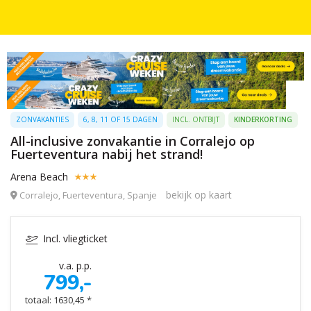
ZONVAKANTIES
6, 8, 11 OF 15 DAGEN
INCL. ONTBIJT
KINDERKORTING
All-inclusive zonvakantie in Corralejo op
Fuerteventura nabij het strand!
Arena Beach
bekijk op kaart
Corralejo, Fuerteventura, Spanje
Incl. vliegticket
v.a. p.p.
799,-
totaal: 1630,45 *