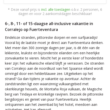
* Deze vanaf-prijs is
incl. alle toeslagen
o.b.v. 2 personen, 6
dagen en voor 2 aankomstdagen beschikbaar!
6-, 8-, 11- of 15-daagse all-inclusive vakantie in
Corralejo op Fuerteventura
Eindeloze stranden, pittoreske dorpen en een surfparadijs!
Vooral bij de laatste moet je direct aan Fuerteventura denken.
Met meer dan 300 zonnige dagen per jaar, is dit één van de
lekkerste, leukste en bijzonderste eilanden om een heerlijke
zonvakantie te vieren. Mocht het je eerste keer of honderdste
keer zijn: het vulkanische eiland blijft je verrassen. De stranden
van Corralejo aan de noordkust van het Spaanse eiland wordt
omringd door een helderblauwe zee. Uitgekeken op het
strand? Ga dan tijdens je vakantie op avontuur. Achter de
zandstranden ligt een waanzinnig vulkaangebied met
okerkleurige heuvels, de Montaña Roja vulkaan, de Magische
berg van Tindaya en kronkelige ravijnen. Bezoek de pittoreske
bergdorpjes en geniet van puur Fuerteventura. Heerlijk
ontspannen aan het zwembad bij het hotel, meedoen aan
activiteiten. Het kan allemaal!