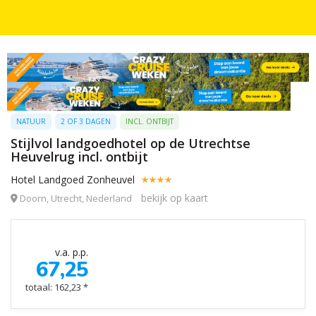
NATUUR
2 OF 3 DAGEN
INCL. ONTBIJT
Stijlvol landgoedhotel op de Utrechtse
Heuvelrug incl. ontbijt
Hotel Landgoed Zonheuvel
bekijk op kaart
Doorn, Utrecht, Nederland
v.a. p.p.
67,25
totaal: 162,23 *