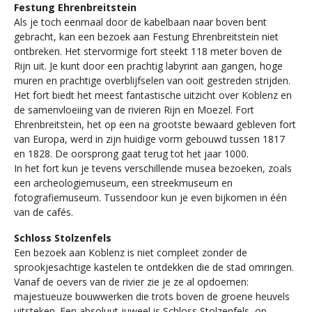
Festung Ehrenbreitstein
Als je toch eenmaal door de kabelbaan naar boven bent
gebracht, kan een bezoek aan Festung Ehrenbreitstein niet
ontbreken. Het stervormige fort steekt 118 meter boven de
Rijn uit. Je kunt door een prachtig labyrint aan gangen, hoge
muren en prachtige overblijfselen van ooit gestreden strijden.
Het fort biedt het meest fantastische uitzicht over Koblenz en
de samenvloeiing van de rivieren Rijn en Moezel. Fort
Ehrenbreitstein, het op een na grootste bewaard gebleven fort
van Europa, werd in zijn huidige vorm gebouwd tussen 1817
en 1828. De oorsprong gaat terug tot het jaar 1000.
In het fort kun je tevens verschillende musea bezoeken, zoals
een archeologiemuseum, een streekmuseum en
fotografiemuseum. Tussendoor kun je even bijkomen in één
van de cafés.
Schloss Stolzenfels
Een bezoek aan Koblenz is niet compleet zonder de
sprookjesachtige kastelen te ontdekken die de stad omringen.
Vanaf de oevers van de rivier zie je ze al opdoemen:
majestueuze bouwwerken die trots boven de groene heuvels
uitsteken. Een absoluut juweel is Schloss Stolzenfels, op