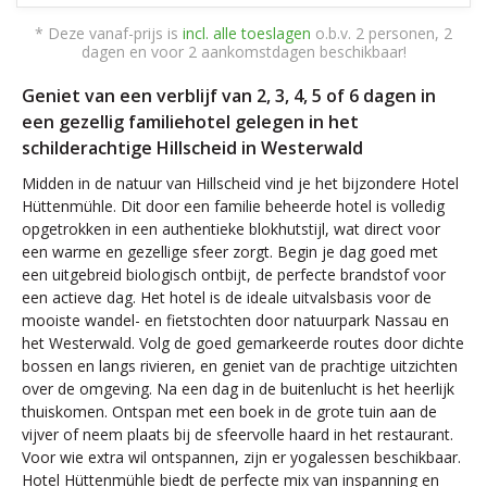
* Deze vanaf-prijs is
incl. alle toeslagen
o.b.v. 2 personen, 2
dagen en voor 2 aankomstdagen beschikbaar!
Geniet van een verblijf van 2, 3, 4, 5 of 6 dagen in
een gezellig familiehotel gelegen in het
schilderachtige Hillscheid in Westerwald
Midden in de natuur van Hillscheid vind je het bijzondere Hotel
Hüttenmühle. Dit door een familie beheerde hotel is volledig
opgetrokken in een authentieke blokhutstijl, wat direct voor
een warme en gezellige sfeer zorgt. Begin je dag goed met
een uitgebreid biologisch ontbijt, de perfecte brandstof voor
een actieve dag. Het hotel is de ideale uitvalsbasis voor de
mooiste wandel- en fietstochten door natuurpark Nassau en
het Westerwald. Volg de goed gemarkeerde routes door dichte
bossen en langs rivieren, en geniet van de prachtige uitzichten
over de omgeving. Na een dag in de buitenlucht is het heerlijk
thuiskomen. Ontspan met een boek in de grote tuin aan de
vijver of neem plaats bij de sfeervolle haard in het restaurant.
Voor wie extra wil ontspannen, zijn er yogalessen beschikbaar.
Hotel Hüttenmühle biedt de perfecte mix van inspanning en