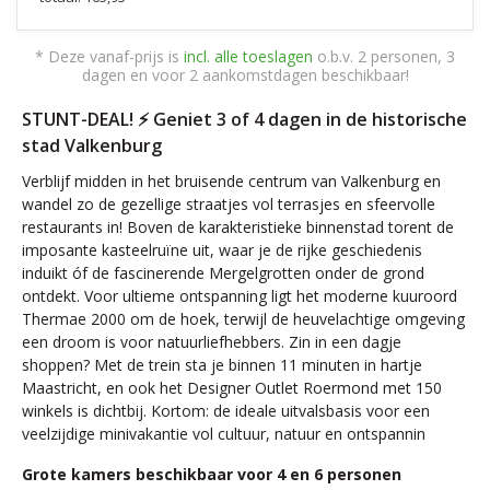
* Deze vanaf-prijs is
incl. alle toeslagen
o.b.v. 2 personen, 3
dagen en voor 2 aankomstdagen beschikbaar!
STUNT-DEAL! ⚡ Geniet 3 of 4 dagen in de historische
stad Valkenburg
Verblijf midden in het bruisende centrum van Valkenburg en
wandel zo de gezellige straatjes vol terrasjes en sfeervolle
restaurants in! Boven de karakteristieke binnenstad torent de
imposante kasteelruïne uit, waar je de rijke geschiedenis
induikt óf de fascinerende Mergelgrotten onder de grond
ontdekt. Voor ultieme ontspanning ligt het moderne kuuroord
Thermae 2000 om de hoek, terwijl de heuvelachtige omgeving
een droom is voor natuurliefhebbers. Zin in een dagje
shoppen? Met de trein sta je binnen 11 minuten in hartje
Maastricht, en ook het Designer Outlet Roermond met 150
winkels is dichtbij. Kortom: de ideale uitvalsbasis voor een
veelzijdige minivakantie vol cultuur, natuur en ontspannin
Grote kamers beschikbaar voor 4 en 6 personen