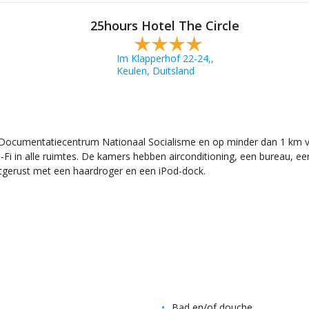
25hours Hotel The Circle
Im Klapperhof 22-24,,
Keulen, Duitsland
t Documentatiecentrum Nationaal Socialisme en op minder dan 1 km va
i-Fi in alle ruimtes. De kamers hebben airconditioning, een bureau, e
itgerust met een haardroger en een iPod-dock.
Bad en/of douche