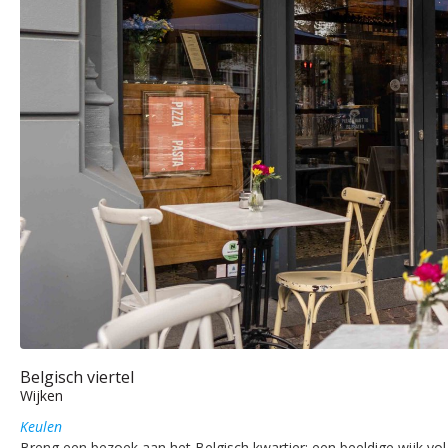
Belgisch viertel
Wijken
Keulen
Breng een bezoek aan het Belgisch kwartier: een beeldige wijk vol 