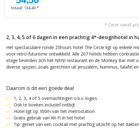
54,50
totaal: 134,40 *
* Deze vanaf-prij
2, 3, 4, 5 of 6 dagen in een prachtig 4*-designhotel in
Het spectaculaire ronde 25hours hotel The Circle ligt op enkele 
voor retro-futurisme ontwikkeld. Alle 207 hotels hebben contraster
etage bevinden zich het NENI restaurant en de Monkey Bar met uni
diverse spijzen, zoals gerechten uit Jeruzalem, hummus, falafel
Daarom is dit een goede deal
1, 2, 3, 4 of 5 overnachtingen o.b.v. logies
Ook te boeken inclusief ontbijt
Hotel ligt op 300m van het metrostation
Gratis gebruik van Wi-Fi in het hotel
Tip: geniet van een cocktail met prachtig uitzicht op het dakter