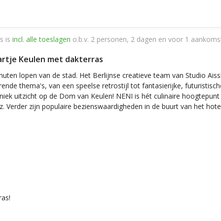
s is
incl. alle toeslagen
o.b.v. 2 personen, 2 dagen en voor 1 aankoms
 hartje Keulen met dakterras
minuten lopen van de stad. Het Berlijnse creatieve team van Studio A
ende thema's, van een speelse retrostijl tot fantasierijke, futuristis
ek uitzicht op de Dom van Keulen! NENI is hét culinaire hoogtepunt 
 enz. Verder zijn populaire bezienswaardigheden in de buurt van het
ras!