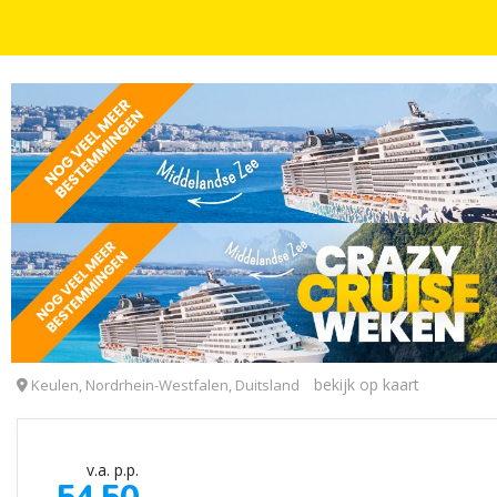
STEDENTRIPS
2, 3, 4, 5 OF 6 DAGEN
KINDERKORTING
4*-designhotel in hartje Keulen met dakterras
25hours Hotel The Circle
bekijk op kaart
Keulen, Nordrhein-Westfalen, Duitsland
v.a. p.p.