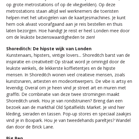
op grote metrostations of op de vliegvelden). Op deze
metrostations staan altijd wel werknemers die toeristen
helpen met het uitvogelen van de kaartjesmachines. Je kunt
hem ook alvast voorafgaand aan je reis bestellen en thuis
laten bezorgen. Hoe handig! Je reist er heel Londen mee door
om de leukste bezienswaardigheden te zien!
Shoreditch: De hipste wijk van Londen
Kunstenaars, hipsters, vintige lovers... Shoreditch barst van de
inspiratie en creativiteit! Op straat word je omringd door de
leukste winkels, de lekkerste koffietentjes en de hipste
mensen. In Shoreditch wonen veel creatieve mensen, zoals
kunstsnaren, artiesten en modeontwerpers. De vibe is artsy en
levendig. Overal om je heen vind je street art en muren met
graffiti. De combinatie van deze twee stromingen maakt
Shoreditch uniek. Hou je van rondstruinen? Breng dan een
bezoek aan de markthal Old Spitalfields Market. Je vind hier
kleding, sieraden en tassen. Pop-up stores en speciaal zaakjes
vind je in Boxpark. Hou je van tweedehands pareltjes? Wandel
dan door de Brick Lane.
Big Ben