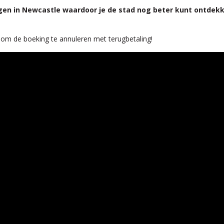
ingen in Newcastle waardoor je de stad nog beter kunt ontdek
jk om de boeking te annuleren met terugbetaling!