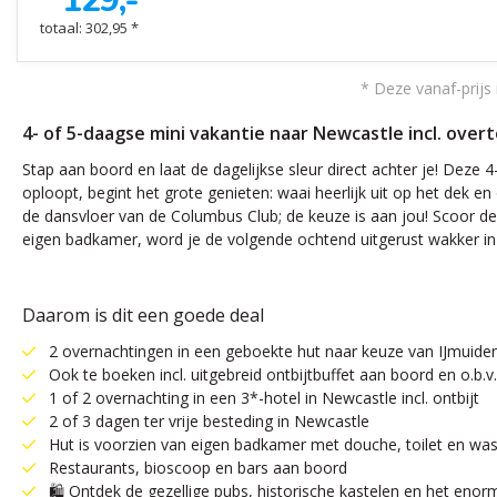
129,-
totaal: 302,95 *
* Deze vanaf-prijs 
4- of 5-daagse mini vakantie naar Newcastle incl. ove
Stap aan boord en laat de dagelijkse sleur direct achter je! Deze 
oploopt, begint het grote genieten: waai heerlijk uit op het dek en 
de dansvloer van de Columbus Club; de keuze is aan jou! Scoor de 
eigen badkamer, word je de volgende ochtend uitgerust wakker in h
Daarom is dit een goede deal
2 overnachtingen in een geboekte hut naar keuze van IJmuiden
Ook te boeken incl. uitgebreid ontbijtbuffet aan boord en o.b.
1 of 2 overnachting in een 3*-hotel in Newcastle incl. ontbijt
2 of 3 dagen ter vrije besteding in Newcastle
Hut is voorzien van eigen badkamer met douche, toilet en wast
Restaurants, bioscoop en bars aan boord
🛍️ Ontdek de gezellige pubs, historische kastelen en het eno