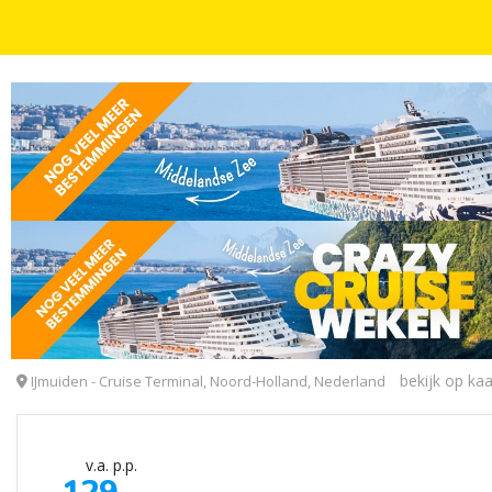
MINICRUISE
4 OF 5 DAGEN
Ontdek Newcastle: 4- of 5-daagse trip naar Newc
DFDS minicruise
bekijk op kaa
IJmuiden - Cruise Terminal, Noord-Holland, Nederland
v.a. p.p.