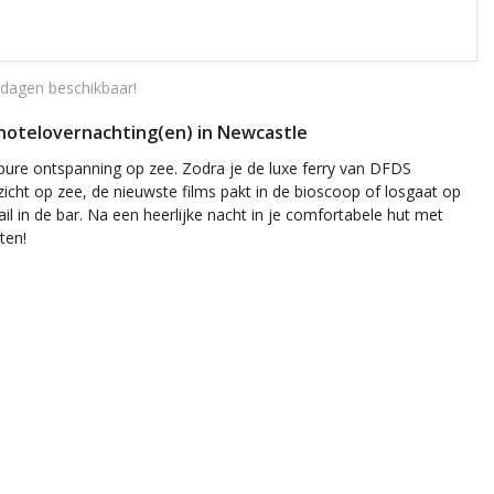
dagen beschikbaar!
n hotelovernachting(en) in Newcastle
n pure ontspanning op zee. Zodra je de luxe ferry van DFDS
itzicht op zee, de nieuwste films pakt in de bioscoop of losgaat op
l in de bar. Na een heerlijke nacht in je comfortabele hut met
ten!