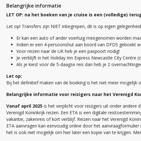
Belangrijke informatie
LET OP: na het boeken van je cruise is een (volledige) ter
Let op! Transfers zijn NIET inbegrepen, dit is op eigen gelegenhei
Er kan een auto of ander voertuig meegenomen worden maar d
Indien er een 4-persoonshut aan boord van DFDS geboekt wor
Voor reizen naar de UK heb je een paspoort nodig!
Je verblijft in het Holiday Inn Express Newcastle City Centre (
Als je kiest voor de 5-daagse reis dan heb je 2 overnachting
Let op:
Bij het definitief maken van de boeking is het niet meer mogelijk
Belangrijke informatie voor reizigers naar het Verenigd Kon
Vanaf april 2025
is het verplicht voor reizigers uit onder andere
Verenigd Koninkrijk reizen. Een ETA is een digitale reistoestem
vakantie, zakenreis of kort verblijf. Reizen naar het Verenigd Koni
ETA aanvragen kan eenvoudig online door het aanvraagformulier in
het is ook niet mogelijk om hier later een kopie van te krijgen. Me