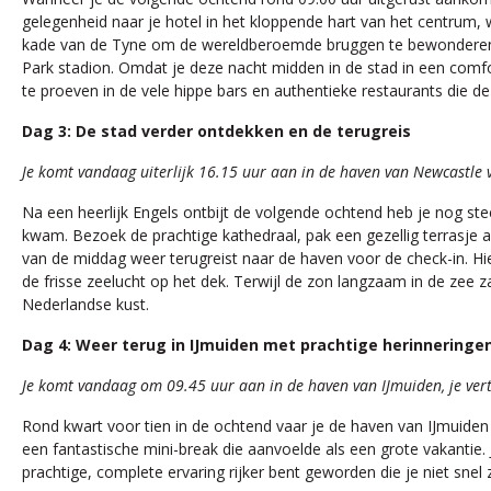
gelegenheid naar je hotel in het kloppende hart van het centrum, 
kade van de Tyne om de wereldberoemde bruggen te bewonderen, s
Park stadion. Omdat je deze nacht midden in de stad in een comforta
te proeven in de vele hippe bars en authentieke restaurants die d
Dag 3: De stad verder ontdekken en de terugreis
Je komt vandaag uiterlijk 16.15 uur aan in de haven van Newcastle v
Na een heerlijk Engels ontbijt de volgende ochtend heb je nog st
kwam. Bezoek de prachtige kathedraal, pak een gezellig terrasje aa
van de middag weer terugreist naar de haven voor de check-in. Hie
de frisse zeelucht op het dek. Terwijl de zon langzaam in de zee za
Nederlandse kust.
Dag 4: Weer terug in IJmuiden met prachtige herinneringe
Je komt vandaag om 09.45 uur aan in de haven van IJmuiden, je vert
Rond kwart voor tien in de ochtend vaar je de haven van IJmuiden w
een fantastische mini-break die aanvoelde als een grote vakantie
prachtige, complete ervaring rijker bent geworden die je niet snel 