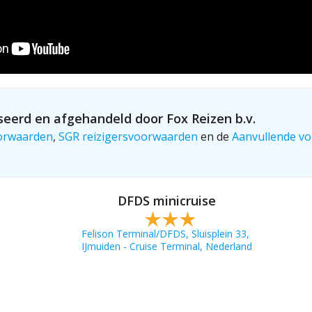
eerd en afgehandeld door Fox Reizen b.v.
orwaarden
,
SGR reizigersvoorwaarden
en de
Aanvullende vo
DFDS minicruise
Felison Terminal/DFDS, Sluisplein 33,
IJmuiden - Cruise Terminal, Nederland