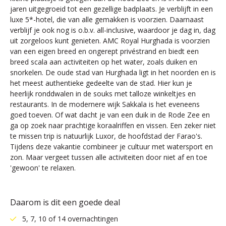
jaren uitgegroeid tot een gezellige badplaats. Je verblijft in een
luxe 5*-hotel, die van alle gemakken is voorzien. Daarnaast
verblijf je ook nog is o.b.v. all-inclusive, waardoor je dag in, dag
uit zorgeloos kunt genieten. AMC Royal Hurghada is voorzien
van een eigen breed en ongerept privéstrand en biedt een
breed scala aan activiteiten op het water, zoals duiken en
snorkelen. De oude stad van Hurghada ligt in het noorden en is
het meest authentieke gedeelte van de stad. Hier kun je
heerlijk ronddwalen in de souks met talloze winkeltjes en
restaurants. In de modernere wijk Sakkala is het eveneens
goed toeven. Of wat dacht je van een duik in de Rode Zee en
ga op zoek naar prachtige koraalriffen en vissen. Een zeker niet
te missen trip is natuurlijk Luxor, de hoofdstad der Farao's.
Tijdens deze vakantie combineer je cultuur met watersport en
zon. Maar vergeet tussen alle activiteiten door niet af en toe
'gewoon' te relaxen.
Daarom is dit een goede deal
5, 7, 10 of 14 overnachtingen