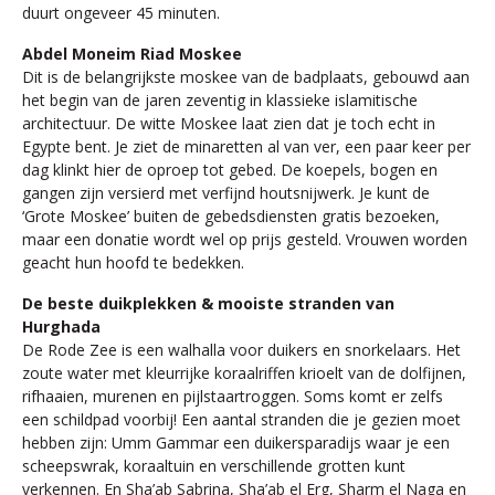
duurt ongeveer 45 minuten.
Abdel Moneim Riad Moskee
Dit is de belangrijkste moskee van de badplaats, gebouwd aan
het begin van de jaren zeventig in klassieke islamitische
architectuur. De witte Moskee laat zien dat je toch echt in
Egypte bent. Je ziet de minaretten al van ver, een paar keer per
dag klinkt hier de oproep tot gebed. De koepels, bogen en
gangen zijn versierd met verfijnd houtsnijwerk. Je kunt de
‘Grote Moskee’ buiten de gebedsdiensten gratis bezoeken,
maar een donatie wordt wel op prijs gesteld. Vrouwen worden
geacht hun hoofd te bedekken.
De beste duikplekken & mooiste stranden van
Hurghada
De Rode Zee is een walhalla voor duikers en snorkelaars. Het
zoute water met kleurrijke koraalriffen krioelt van de dolfijnen,
rifhaaien, murenen en pijlstaartroggen. Soms komt er zelfs
een schildpad voorbij! Een aantal stranden die je gezien moet
hebben zijn: Umm Gammar een duikersparadijs waar je een
scheepswrak, koraaltuin en verschillende grotten kunt
verkennen. En Sha’ab Sabrina, Sha’ab el Erg, Sharm el Naga en