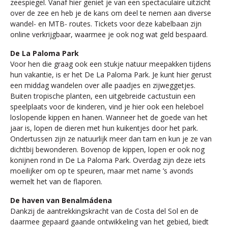
zeespiegel. Vanaf hier geniet je van een spectaculaire uitzicht
over de zee en heb je de kans om deel te nemen aan diverse
wandel- en MTB- routes. Tickets voor deze kabelbaan zijn
online verkrijgbaar, waarmee je ook nog wat geld bespaard.
De La Paloma Park
Voor hen die graag ook een stukje natuur meepakken tijdens
hun vakantie, is er het De La Paloma Park. Je kunt hier gerust
een middag wandelen over alle paadjes en zijweggetjes.
Buiten tropische planten, een uitgebreide cactustuin een
speelplaats voor de kinderen, vind je hier ook een heleboel
loslopende kippen en hanen. Wanneer het de goede van het
jaar is, lopen de dieren met hun kuikentjes door het park.
Ondertussen zijn ze natuurlijk meer dan tam en kun je ze van
dichtbij bewonderen. Bovenop de kippen, lopen er ook nog
konijnen rond in De La Paloma Park. Overdag zijn deze iets
moeilijker om op te speuren, maar met name ’s avonds
wemelt het van de flaporen.
De haven van Benalmádena
Dankzij de aantrekkingskracht van de Costa del Sol en de
daarmee gepaard gaande ontwikkeling van het gebied, biedt