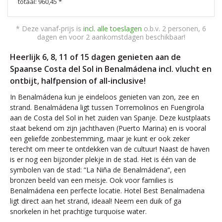
totaal: 960,45 *
* Deze vanaf-prijs is
incl. alle toeslagen
o.b.v. 2 personen, 6
dagen en voor 2 aankomstdagen beschikbaar!
Heerlijk 6, 8, 11 of 15 dagen genieten aan de
Spaanse Costa del Sol in Benalmádena incl. vlucht en
ontbijt, halfpension of all-inclusive!
In Benalmádena kun je eindeloos genieten van zon, zee en
strand. Benalmádena ligt tussen Torremolinos en Fuengirola
aan de Costa del Sol in het zuiden van Spanje. Deze kustplaats
staat bekend om zijn jachthaven (Puerto Marina) en is vooral
een geliefde zonbestemming, maar je kunt er ook zeker
terecht om meer te ontdekken van de cultuur! Naast de haven
is er nog een bijzonder plekje in de stad. Het is één van de
symbolen van de stad: “La Niña de Benalmádena“, een
bronzen beeld van een meisje. Ook voor families is
Benalmádena een perfecte locatie. Hotel Best Benalmadena
ligt direct aan het strand, ideaal! Neem een duik of ga
snorkelen in het prachtige turquoise water.