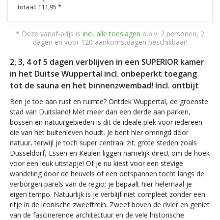
totaal: 111,95 *
* Deze vanaf-prijs is
incl. alle toeslagen
o.b.v. 2 personen, 2
dagen en voor 120 aankomstdagen beschikbaar!
2, 3, 4 of 5 dagen verblijven in een SUPERIOR kamer
in het Duitse Wuppertal incl. onbeperkt toegang
tot de sauna en het binnenzwembad! Incl. ontbijt
Ben je toe aan rust en ruimte? Ontdek Wuppertal, de groenste
stad van Duitsland! Met meer dan een derde aan parken,
bossen en natuurgebieden is dit de ideale plek voor iedereen
die van het buitenleven houdt. Je bent hier omringd door
natuur, terwijl je toch super centraal zit; grote steden zoals
Düsseldorf, Essen en Keulen liggen namelijk direct om de hoek
voor een leuk uitstapje! Of je nu kiest voor een stevige
wandeling door de heuvels of een ontspannen tocht langs de
verborgen parels van de regio; je bepaalt hier helemaal je
eigen tempo. Natuurlijk is je verblijf niet compleet zonder een
ritje in de iconische zweeftrein. Zweef boven de rivier en geniet
van de fascinerende architectuur en de vele historische