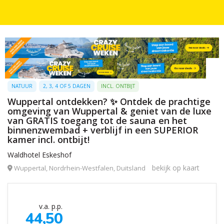
NATUUR
2, 3, 4 OF 5 DAGEN
INCL. ONTBIJT
Wuppertal ontdekken? ✨ Ontdek de prachtige
omgeving van Wuppertal & geniet van de luxe
van GRATIS toegang tot de sauna en het
binnenzwembad + verblijf in een SUPERIOR
kamer incl. ontbijt!
Waldhotel Eskeshof
bekijk op kaart
Wuppertal, Nordrhein-Westfalen, Duitsland
v.a. p.p.
44,50