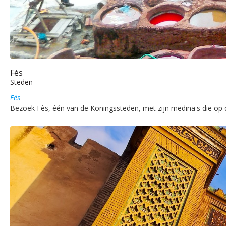
Fès
Steden
Fès
Bezoek Fès, één van de Koningssteden, met zijn medina's die op 