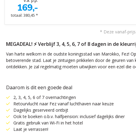
v.a. p.p.
169,-
totaal: 380,45 *
* Deze vanaf-prijs
MEGADEAL! ⚡️ Verblijf 3, 4, 5, 6, 7 of 8 dagen in de kleur
Van harte welkom in de oudste koningsstad van Marokko, Fez! Op m
betoverende stad. Laat je zintuigen prikkelen door de geuren van k
ontdekken. Je zal regelmatig moeten uitwijken voor een ezel die oo
Daarom is dit een goede deal
2, 3, 4, 5, 6 of 7 overnachtingen
Retourvlucht naar Fez vanaf luchthaven naar keuze
Dagelijks geserveerd ontbijt
Ook te boeken o.b.v. halfpension: inclusief dagelijks diner
Gratis gebruik van Wi-Fi in het hotel
Laat je verrassen!