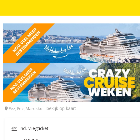
STEDENTRIPS
SURPRISE HOTELS
3 T/M 8 DAGEN
INCL. ONTBIJT
MEGADEAL! ⚡️Surprise hotel in koningsstad Fez inc
Surprise Hotel - Fez
bekijk op kaart
Fez, Fez, Marokko
Incl. vliegticket