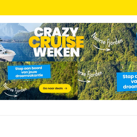
l. vlucht en ontbijt of halfpension