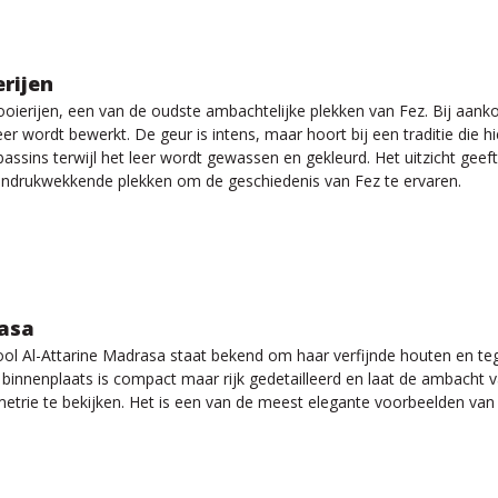
erijen
oierijen, een van de oudste ambachtelijke plekken van Fez. Bij aank
leer wordt bewerkt. De geur is intens, maar hoort bij een traditie d
ssins terwijl het leer wordt gewassen en gekleurd. Het uitzicht geeft 
 indrukwekkende plekken om de geschiedenis van Fez te ervaren.
rasa
ol Al-Attarine Madrasa staat bekend om haar verfijnde houten en teg
binnenplaats is compact maar rijk gedetailleerd en laat de ambacht va
rie te bekijken. Het is een van de meest elegante voorbeelden van 