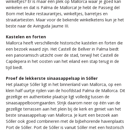
winkeltjes? Er is maar één plek op Mallorca waar je goed kan
winkelen en dat is Palma de Mallorca! Je hebt de Passeig del
Born met leuke restaurantjes, winkeltjes, barretjes en
straatartiesten. Maar voor de bekende winkelketens kun je het
beste naar de Avinguda Jaume III.
Kastelen en forten
Mallorca heeft verschillende historische kastelen en forten die
een bezoek waard zijn. Het Castell de Bellver in Palma biedt
een panoramisch uitzicht over de stad, terwijl het Castell de
Capdepera in het oosten van het eiland een stap terug in de
tijd biedt.
Proef de lekkerste sinaasappelsap in Sóller
Het plaatsje Sóller ligt in het binnenland van Mallorca, op een
klein half uurtje rijden van de hoofdstad Palma de Mallorca. Dit
gezellige en authentieke plaatsje ligt volledig tussen de
sinaasappelboomgaarden. Strijk daarom neer op één van de
gezellige terrassen aan het plein bij de kerk en geniet van het
beste sinaasappelsap van Mallorca. Je kunt een bezoek aan
Sóller ook goed combineren met de bijbehorende havenplaats
Port de Sóller. Port de Sóller is vanuit Sóller met een historisch