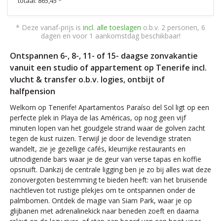
totaal: 865,45 *
* Deze vanaf-prijs is
incl. alle toeslagen
o.b.v. 2 personen, 6
dagen en voor 1 aankomstdag beschikbaar!
Ontspannen 6-, 8-, 11- of 15- daagse zonvakantie
vanuit een studio of appartement op Tenerife incl.
vlucht & transfer o.b.v. logies, ontbijt of
halfpension
Welkom op Tenerife! Apartamentos Paraíso del Sol ligt op een
perfecte plek in Playa de las Américas, op nog geen vijf
minuten lopen van het goudgele strand waar de golven zacht
tegen de kust ruizen. Terwijl je door de levendige straten
wandelt, zie je gezellige cafés, kleurrijke restaurants en
uitnodigende bars waar je de geur van verse tapas en koffie
opsnuift. Dankzij de centrale ligging ben je zo bij alles wat deze
zonovergoten bestemming te bieden heeft: van het bruisende
nachtleven tot rustige plekjes om te ontspannen onder de
palmbomen. Ontdek de magie van Siam Park, waar je op
glijbanen met adrenalinekick naar beneden zoeft en daarna