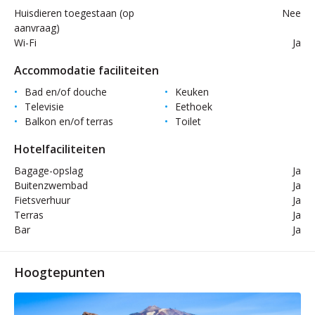
Huisdieren toegestaan (op
Nee
aanvraag)
Wi-Fi
Ja
Accommodatie faciliteiten
Bad en/of douche
Keuken
Televisie
Eethoek
Balkon en/of terras
Toilet
Hotelfaciliteiten
Bagage-opslag
Ja
Buitenzwembad
Ja
Fietsverhuur
Ja
Terras
Ja
Bar
Ja
Hoogtepunten