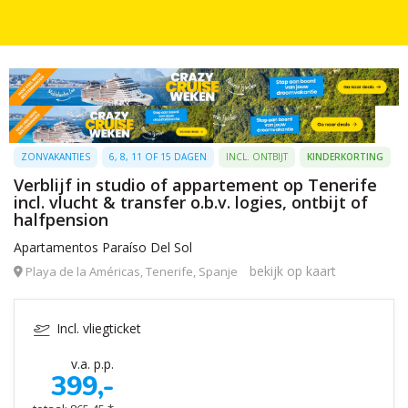
ZONVAKANTIES
6, 8, 11 OF 15 DAGEN
INCL. ONTBIJT
KINDERKORTING
Verblijf in studio of appartement op Tenerife
incl. vlucht & transfer o.b.v. logies, ontbijt of
halfpension
Apartamentos Paraíso Del Sol
bekijk op kaart
Playa de la Américas, Tenerife, Spanje
Incl. vliegticket
v.a. p.p.
399,-