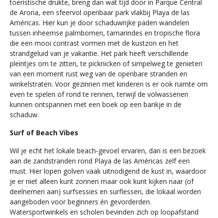
toeristische drukte, breng dan wat tijd door in Parque Central
de Arona, een sfeervol openbaar park vlakbij Playa de las
Américas. Hier kun je door schaduwrijke paden wandelen
tussen inheemse palmbomen, tamarindes en tropische flora
die een mooi contrast vormen met de kustzon en het
strandgeluid van je vakantie. Het park heeft verschillende
pleintjes om te zitten, te picknicken of simpelweg te genieten
van een moment rust weg van de openbare stranden en
winkelstraten. Voor gezinnen met kinderen is er ook ruimte om
even te spelen of rond te rennen, terwijl de volwassenen
kunnen ontspannen met een boek op een bankje in de
schaduw.
Surf of Beach Vibes
Wil je echt het lokale beach‑gevoel ervaren, dan is een bezoek
aan de zandstranden rond Playa de las Américas zelf een
must. Hier lopen golven vaak uitnodigend de kust in, waardoor
je er niet alleen kunt zonnen maar ook kunt kijken naar (of
deelnemen aan) surfsessies en surflessen, die lokaal worden
aangeboden voor beginners én gevorderden.
Watersportwinkels en scholen bevinden zich op loopafstand