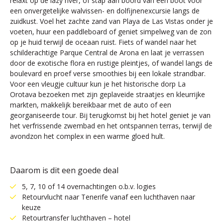
relaxt op de lazy river, of stap aan boord van een boot voor
een onvergetelijke walvissen- en dolfijnenexcursie langs de
zuidkust. Voel het zachte zand van Playa de Las Vistas onder je
voeten, huur een paddleboard of geniet simpelweg van de zon
op je huid terwijl de oceaan ruist. Fiets of wandel naar het
schilderachtige Parque Central de Arona en laat je verrassen
door de exotische flora en rustige pleintjes, of wandel langs de
boulevard en proef verse smoothies bij een lokale strandbar.
Voor een vleugje cultuur kun je het historische dorp La
Orotava bezoeken met zijn geplaveide straatjes en kleurrijke
markten, makkelijk bereikbaar met de auto of een
georganiseerde tour. Bij terugkomst bij het hotel geniet je van
het verfrissende zwembad en het ontspannen terras, terwijl de
avondzon het complex in een warme gloed hult.
Daarom is dit een goede deal
5, 7, 10 of 14 overnachtingen o.b.v. logies
Retourvlucht naar Tenerife vanaf een luchthaven naar
keuze
Retourtransfer luchthaven – hotel