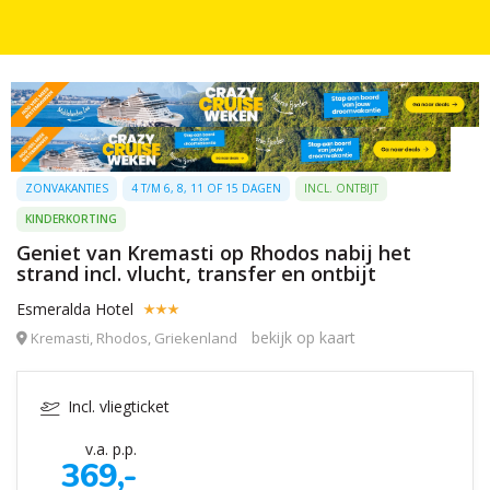
ZONVAKANTIES
4 T/M 6, 8, 11 OF 15 DAGEN
INCL. ONTBIJT
KINDERKORTING
Geniet van Kremasti op Rhodos nabij het
strand incl. vlucht, transfer en ontbijt
Esmeralda Hotel
bekijk op kaart
Kremasti, Rhodos, Griekenland
Incl. vliegticket
v.a. p.p.
369,-