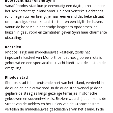
Boottocht naar eiland Symi
Vanaf Rhodos-stad kun je eenvoudig een dagtrip maken naar
het schilderachtige eiland Symi. De boot vertrekt ’s ochtends
rond negen uur en brengt je naar een eiland dat bekendstaat
om prachtige, kleurrijke architectuur en een idyllische haven.
Vanuit de boot zie je het stadje langzaam opdoemen: de
huizen in geel, rood en zalmtinten geven Symi haar charmante
uitstraling.
Kastelen
Rhodos is rijk aan middeleeuwse kastelen, zoals het
imposante kasteel van Monolithos, dat hoog op een rots is
gebouwd en een spectaculair uitzicht biedt over de kust en de
omgeving.
Rhodos stad
Rhodos-stad is het bruisende hart van het eiland, verdeeld in
de oude en de nieuwe stad. In de oude stad wandel je door
geplaveide steegjes langs gezellige terrasjes, historische
gebouwen en souvenirwinkels. Bezienswaardigheden zoals de
Straat van de Ridders en het Paleis van de Grootmeesters
vertellen de middeleeuwse geschiedenis van het eiland. In de