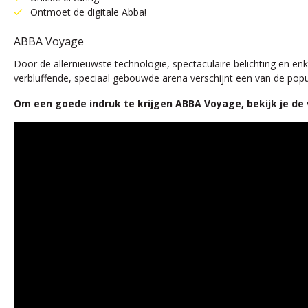
Ontmoet de digitale Abba!
ABBA Voyage
Door de allernieuwste technologie, spectaculaire belichting en 
verbluffende, speciaal gebouwde arena verschijnt een van de popu
Om een goede indruk te krijgen ABBA Voyage, bekijk je de 