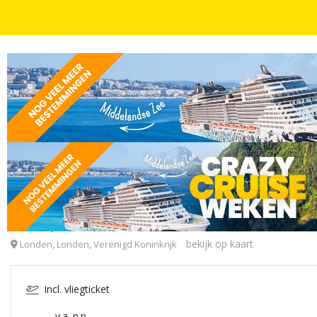
STEDENTRIPS
OVERNACHTING + BELEVENIS
3 OF 4 DAGEN
ABBA Voyage! Hét muziekfenomeen in Londen incl. 
ABBA Experience Londen
bekijk op kaart
Londen, Londen, Verenigd Koninkrijk
Incl. vliegticket
v.a. p.p.