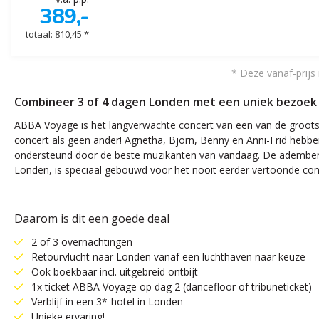
389,-
totaal: 810,45 *
* Deze vanaf-prijs 
Combineer 3 of 4 dagen Londen met een uniek bezoek aa
ABBA Voyage is het langverwachte concert van een van de grootste
concert als geen ander! Agnetha, Björn, Benny en Anni-Frid hebben 
ondersteund door de beste muzikanten van vandaag. De adembene
Londen, is speciaal gebouwd voor het nooit eerder vertoonde conc
Daarom is dit een goede deal
2 of 3 overnachtingen
Retourvlucht naar Londen vanaf een luchthaven naar keuze
Ook boekbaar incl. uitgebreid ontbijt
1x ticket ABBA Voyage op dag 2 (dancefloor of tribuneticket)
Verblijf in een 3*-hotel in Londen
Unieke ervaring!