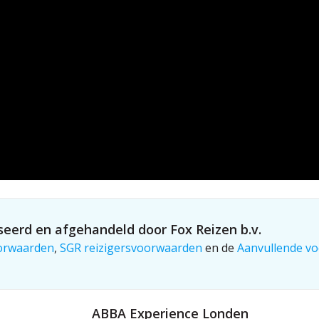
eerd en afgehandeld door Fox Reizen b.v.
orwaarden
,
SGR reizigersvoorwaarden
en de
Aanvullende vo
ABBA Experience Londen