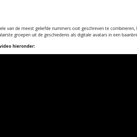
enkele van de meest geliefde nummers ooit geschreven te combineren
lairste groepen uit de geschiedenis als digitale avatars in een baan
video hieronder: