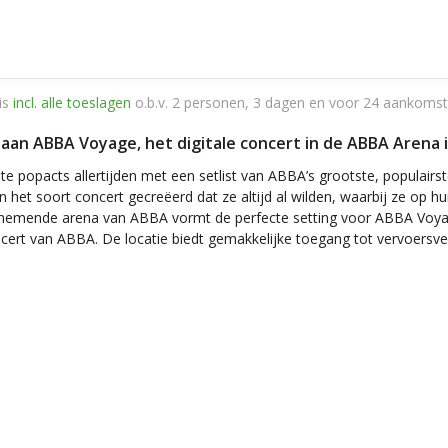
is
incl. alle toeslagen
o.b.v. 2 personen, 3 dagen en voor 24 aankomst
n ABBA Voyage, het digitale concert in de ABBA Arena inc
 popacts allertijden met een setlist van ABBA’s grootste, populairst
het soort concert gecreëerd dat ze altijd al wilden, waarbij ze op hun
mende arena van ABBA vormt de perfecte setting voor ABBA Voyage.
ert van ABBA. De locatie biedt gemakkelijke toegang tot vervoersverb