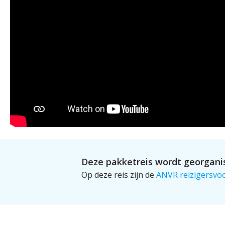
Deze pakketreis wordt georganis
Op deze reis zijn de
ANVR reizigersvo