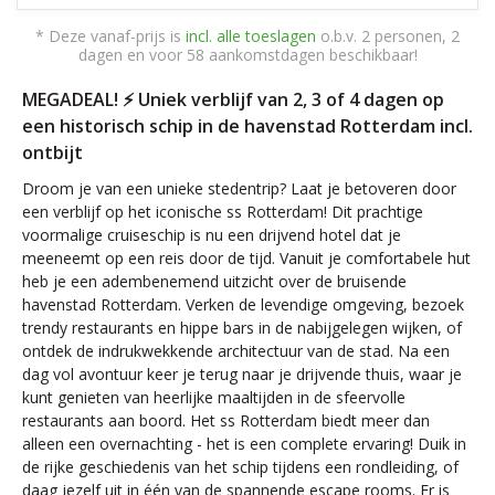
* Deze vanaf-prijs is
incl. alle toeslagen
o.b.v. 2 personen, 2
dagen en voor 58 aankomstdagen beschikbaar!
MEGADEAL! ⚡ Uniek verblijf van 2, 3 of 4 dagen op
een historisch schip in de havenstad Rotterdam incl.
ontbijt
Droom je van een unieke stedentrip? Laat je betoveren door
een verblijf op het iconische ss Rotterdam! Dit prachtige
voormalige cruiseschip is nu een drijvend hotel dat je
meeneemt op een reis door de tijd. Vanuit je comfortabele hut
heb je een adembenemend uitzicht over de bruisende
havenstad Rotterdam. Verken de levendige omgeving, bezoek
trendy restaurants en hippe bars in de nabijgelegen wijken, of
ontdek de indrukwekkende architectuur van de stad. Na een
dag vol avontuur keer je terug naar je drijvende thuis, waar je
kunt genieten van heerlijke maaltijden in de sfeervolle
restaurants aan boord. Het ss Rotterdam biedt meer dan
alleen een overnachting - het is een complete ervaring! Duik in
de rijke geschiedenis van het schip tijdens een rondleiding, of
daag jezelf uit in één van de spannende escape rooms. Er is