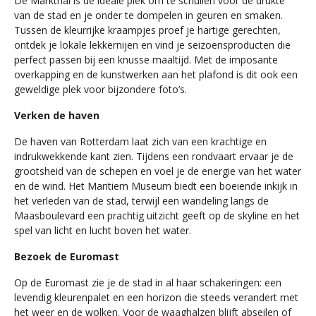
De Markthal is de ideale plek om te schuilen voor de drukte
van de stad en je onder te dompelen in geuren en smaken.
Tussen de kleurrijke kraampjes proef je hartige gerechten,
ontdek je lokale lekkernijen en vind je seizoensproducten die
perfect passen bij een knusse maaltijd. Met de imposante
overkapping en de kunstwerken aan het plafond is dit ook een
geweldige plek voor bijzondere foto’s.
Verken de haven
De haven van Rotterdam laat zich van een krachtige en
indrukwekkende kant zien. Tijdens een rondvaart ervaar je de
grootsheid van de schepen en voel je de energie van het water
en de wind. Het Maritiem Museum biedt een boeiende inkijk in
het verleden van de stad, terwijl een wandeling langs de
Maasboulevard een prachtig uitzicht geeft op de skyline en het
spel van licht en lucht boven het water.
Bezoek de Euromast
Op de Euromast zie je de stad in al haar schakeringen: een
levendig kleurenpalet en een horizon die steeds verandert met
het weer en de wolken. Voor de waaghalzen blijft abseilen of