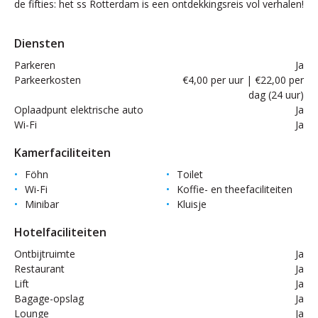
de fifties: het ss Rotterdam is een ontdekkingsreis vol verhalen!
Diensten
Parkeren
Ja
Parkeerkosten
€4,00 per uur | €22,00 per
dag (24 uur)
Oplaadpunt elektrische auto
Ja
Wi-Fi
Ja
Kamerfaciliteiten
Föhn
Toilet
Wi-Fi
Koffie- en theefaciliteiten
Minibar
Kluisje
Hotelfaciliteiten
Ontbijtruimte
Ja
Restaurant
Ja
Lift
Ja
Bagage-opslag
Ja
Lounge
Ja