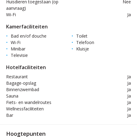
Huisdieren toegestaan (op
Nee
aanvraag)
Wi-Fi
Ja
Kamerfaciliteiten
Bad en/of douche
Toilet
Wi-Fi
Telefoon
Minibar
Kluisje
Televisie
Hotelfaciliteiten
Restaurant
Ja
Bagage-opslag
Ja
Binnenzwembad
Ja
Sauna
Ja
Fiets- en wandelroutes
Ja
Wellnessfaciliteiten
Ja
Bar
Ja
Hoogtepunten