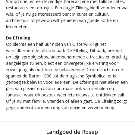
Spoorzone, en een levendige horecascene met talloze cafés,
restaurants en terrasjes. Een dagje Tilburg biedt voor ieder wat
wils, of je nu geïnteresseerd bent in kunst en cultuur,
architectuur of gewoon wilt genieten van goede koffie en
lekker eten.
De Efteling
Op slechts een half uur rijden van Oisterwijk ligt het
wereldberoemde attractiepark De Efteling. Dit park, bekend
om zijn sprookjesbos, adembenemende attracties en prachtig
aangelegde tuinen, biedt een onvergetelijke ervaring voor
zowel jong als oud. Van de betoverende Droomvlucht en de
spannende Baron 1898 tot de magische Symbolica, er is
genoeg te beleven voor iedereen. De Efteling is niet alleen een
plek van plezier en avontuur, maar ook van verhalen en
fantasie, waar elk bezoek weer iets nieuws te ontdekken valt.
Of je nu met familie, vrienden of alleen gaat, De Efteling zorgt
gegarandeerd voor een dag vol magie en verwondering.
Landgoed de Rosep