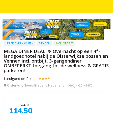
UNIEK OVERNACHTEN
2 DAGEN
INCL. ONTBIJT
MEGA DINER DEAL! ✨ Overnacht op een 4*-
landgoedhotel nabij de Oisterwijkse bossen en
Vennen incl. ontbijt, 3-gangendiner +
ONBEPERKT toegang tot de wellness & GRATIS
parkeren!
Landgoed de Rosep
bekijk op kaart
Oisterwijk, Noord-Brabant, Nederland
v.a. p.p.
114,50