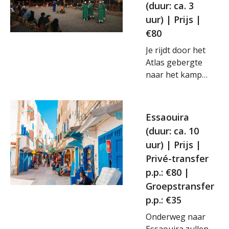
(duur: ca. 3
woestijn
uur) | Prijs |
begeleid per
quad. Onderweg
€80
wordt er nog
Je rijdt door het
even gestopt in
Atlas gebergte
een Berbertent
naar het kamp
voor
in de Agafay
Marrokaanse
woestijn. Daar
thee.
zal je een
Essaouira
kamelenrit
(duur: ca. 10
maken van
uur) | Prijs |
ongeveer 20
Privé-transfer
minuten met
p.p.: €80 |
aansluitend
Marokkaanse
Groepstransfer
thee en
p.p.: €35
zonsondergang.
Onderweg naar
Hierna geniet je
Essaouira zullen