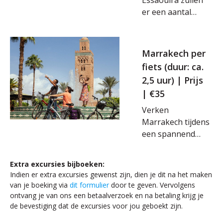
van een diner
er een aantal
onder de
stops gemaakt
sterrenhemel
worden. Eenmaal
bij een
in Essaouira
kampvuur met
Marrakech per
aangekomen heb
gezellige
fiets (duur: ca.
je zelf de vrijheid
muziek.
2,5 uur) | Prijs
om het stadje te
| €35
verkennen!
Bezoek onder
Verken
andere Place
Marrakech tijdens
Moulay El
een spannend
Hassan, La Skala,
toerfietsavontuur!
de haven, de
Dompel jezelf
Extra excursies bijboeken:
Joodse wijk Derb
onder in de
Indien er extra excursies gewenst zijn, dien je dit na het maken
Lealouj en het
levendige kleuren
van je boeking via
dit formulier
door te geven. Vervolgens
strand om lekker
van de medina,
ontvang je van ons een betaalverzoek en na betaling krijg je
tot rust te
fiets door
de bevestiging dat de excursies voor jou geboekt zijn.
komen! Hierna
historische