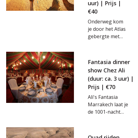
uur) | Prijs |
diverse
interessante
€40
stops onderweg.
Onderweg kom
je door het Atlas
gebergte met
de mooiste
uitzichten.
Eenmaal
Fantasia dinner
aangekomen
show Chez Ali
word je
(duur: ca. 3 uur) |
ontvangen voor
Prijs | €70
de kamelenrit.
Tijdens de rit
Ali's Fantasia
krijg je lokale
Marrakech laat je
Sahara kleding
de 1001-nacht
aan. De rit
sferen zien en is
neemt je mee
een echte must-see
naar een hoog
dinner show van
Quad rijden