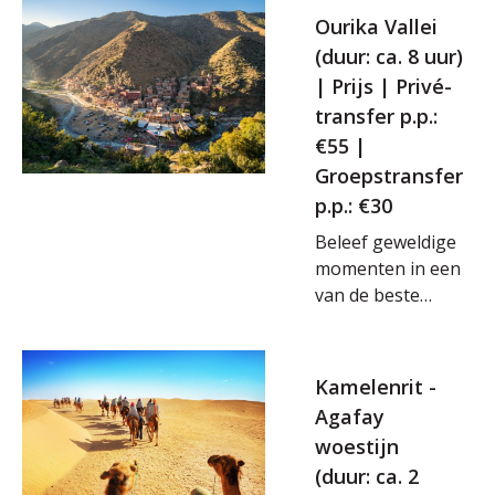
Ourika Vallei
(duur: ca. 8 uur)
| Prijs | Privé-
transfer p.p.:
€55 |
Groepstransfer
p.p.: €30
Beleef geweldige
momenten in een
van de beste
valleien van
Marokko! Met
een lokale gids
Kamelenrit -
maak je een
Agafay
wandeling door
woestijn
dit prachtige
(duur: ca. 2
gebied en je hebt