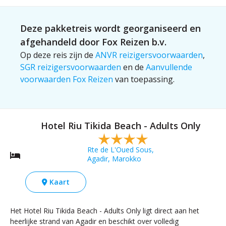
word je weer
monumenten en
naar je
voel de bries
Deze pakketreis wordt georganiseerd en
accommodatie
terwijl je langs de
gebracht.
afgehandeld door Fox Reizen b.v.
oude stadsmuren
Op deze reis zijn de
ANVR reizigersvoorwaarden
fietst en een
,
SGR reizigersvoorwaarden
en de
glimp opvangt
Aanvullende
voorwaarden Fox Reizen
van toepassing.
van de
Koutoubia-
moskee op de
achtergrond.
Hotel Riu Tikida Beach - Adults Only
Navigeer door
verborgen
Rte de L'Oued Sous,
steegjes en
Agadir, Marokko
ontdek verborgen
juweeltjes samen
Kaart
met je gids.
Het Hotel Riu Tikida Beach - Adults Only ligt direct aan het
heerlijke strand van Agadir en beschikt over volledig