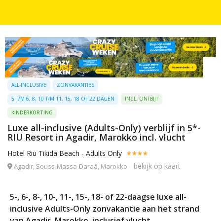
ALL-INCLUSIVE
ZONVAKANTIES
5 T/M 6, 8, 10 T/M 11, 15, 18 OF 22 DAGEN
INCL. ONTBIJT
KINDERKORTING
Luxe all-inclusive (Adults-Only) verblijf in 5*-
RIU Resort in Agadir, Marokko incl. vlucht
Hotel Riu Tikida Beach - Adults Only
bekijk op kaart
Agadir, Souss-Massa-Daraâ, Marokko
5-, 6-, 8-, 10-, 11-, 15-, 18- of 22-daagse luxe all-
inclusive Adults-Only zonvakantie aan het strand
van Agadir, Marokko, inclusief vlucht