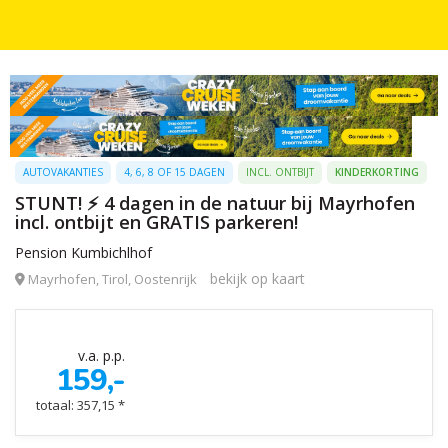
AUTOVAKANTIES
4, 6, 8 OF 15 DAGEN
INCL. ONTBIJT
KINDERKORTING
STUNT! ⚡️ 4 dagen in de natuur bij Mayrhofen
incl. ontbijt en GRATIS parkeren!
Pension Kumbichlhof
bekijk op kaart
Mayrhofen, Tirol, Oostenrijk
v.a. p.p.
159,-
totaal: 357,15 *