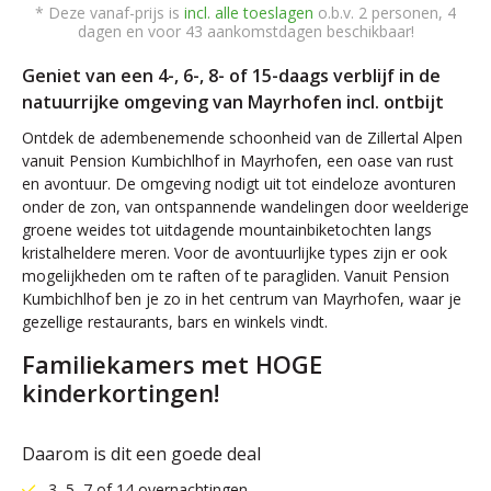
* Deze vanaf-prijs is
incl. alle toeslagen
o.b.v. 2 personen, 4
dagen en voor 43 aankomstdagen beschikbaar!
Geniet van een 4-, 6-, 8- of 15-daags verblijf in de
natuurrijke omgeving van Mayrhofen incl. ontbijt
Ontdek de adembenemende schoonheid van de Zillertal Alpen
vanuit Pension Kumbichlhof in Mayrhofen, een oase van rust
en avontuur. De omgeving nodigt uit tot eindeloze avonturen
onder de zon, van ontspannende wandelingen door weelderige
groene weides tot uitdagende mountainbiketochten langs
kristalheldere meren. Voor de avontuurlijke types zijn er ook
mogelijkheden om te raften of te paragliden. Vanuit Pension
Kumbichlhof ben je zo in het centrum van Mayrhofen, waar je
gezellige restaurants, bars en winkels vindt.
Familiekamers met HOGE
kinderkortingen!
Daarom is dit een goede deal
3, 5, 7 of 14 overnachtingen