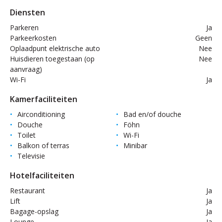
Diensten
Parkeren
Ja
Parkeerkosten
Geen
Oplaadpunt elektrische auto
Nee
Huisdieren toegestaan (op
Nee
aanvraag)
Wi-Fi
Ja
Kamerfaciliteiten
Airconditioning
Bad en/of douche
Douche
Föhn
Toilet
Wi-Fi
Balkon of terras
Minibar
Televisie
Hotelfaciliteiten
Restaurant
Ja
Lift
Ja
Bagage-opslag
Ja
Lounge
Ja