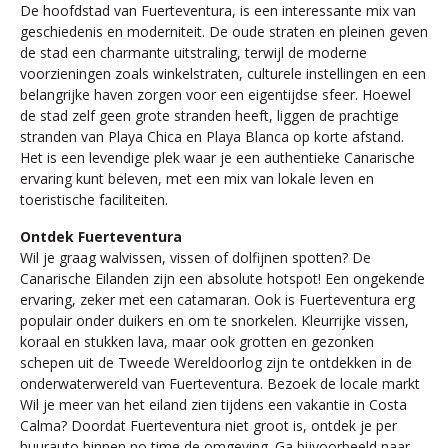
De hoofdstad van Fuerteventura, is een interessante mix van
geschiedenis en moderniteit. De oude straten en pleinen geven
de stad een charmante uitstraling, terwijl de moderne
voorzieningen zoals winkelstraten, culturele instellingen en een
belangrijke haven zorgen voor een eigentijdse sfeer. Hoewel
de stad zelf geen grote stranden heeft, liggen de prachtige
stranden van Playa Chica en Playa Blanca op korte afstand.
Het is een levendige plek waar je een authentieke Canarische
ervaring kunt beleven, met een mix van lokale leven en
toeristische faciliteiten.
Ontdek Fuerteventura
Wil je graag walvissen, vissen of dolfijnen spotten? De
Canarische Eilanden zijn een absolute hotspot! Een ongekende
ervaring, zeker met een catamaran. Ook is Fuerteventura erg
populair onder duikers en om te snorkelen. Kleurrijke vissen,
koraal en stukken lava, maar ook grotten en gezonken
schepen uit de Tweede Wereldoorlog zijn te ontdekken in de
onderwaterwereld van Fuerteventura. Bezoek de locale markt
Wil je meer van het eiland zien tijdens een vakantie in Costa
Calma? Doordat Fuerteventura niet groot is, ontdek je per
huurauto binnen no time de omgeving. Ga bijvoorbeeld naar