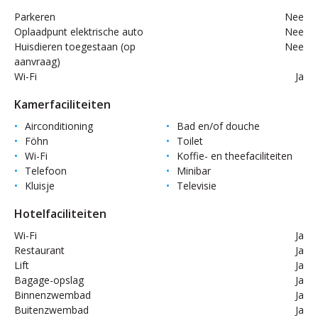
Parkeren
Nee
Oplaadpunt elektrische auto
Nee
Huisdieren toegestaan (op
Nee
aanvraag)
Wi-Fi
Ja
Kamerfaciliteiten
Airconditioning
Bad en/of douche
Föhn
Toilet
Wi-Fi
Koffie- en theefaciliteiten
Telefoon
Minibar
Kluisje
Televisie
Hotelfaciliteiten
Wi-Fi
Ja
Restaurant
Ja
Lift
Ja
Bagage-opslag
Ja
Binnenzwembad
Ja
Buitenzwembad
Ja