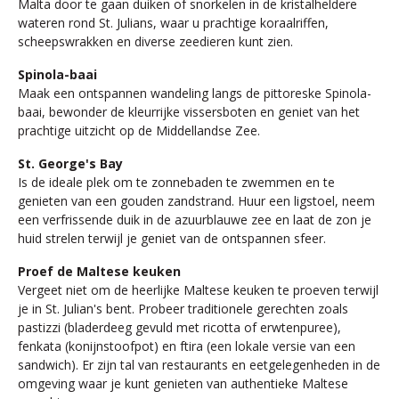
Malta door te gaan duiken of snorkelen in de kristalheldere
wateren rond St. Julians, waar u prachtige koraalriffen,
scheepswrakken en diverse zeedieren kunt zien.
Spinola-baai
Maak een ontspannen wandeling langs de pittoreske Spinola-
baai, bewonder de kleurrijke vissersboten en geniet van het
prachtige uitzicht op de Middellandse Zee.
St. George's Bay
Is de ideale plek om te zonnebaden te zwemmen en te
genieten van een gouden zandstrand. Huur een ligstoel, neem
een verfrissende duik in de azuurblauwe zee en laat de zon je
huid strelen terwijl je geniet van de ontspannen sfeer.
Proef de Maltese keuken
Vergeet niet om de heerlijke Maltese keuken te proeven terwijl
je in St. Julian's bent. Probeer traditionele gerechten zoals
pastizzi (bladerdeeg gevuld met ricotta of erwtenpuree),
fenkata (konijnstoofpot) en ftira (een lokale versie van een
sandwich). Er zijn tal van restaurants en eetgelegenheden in de
omgeving waar je kunt genieten van authentieke Maltese