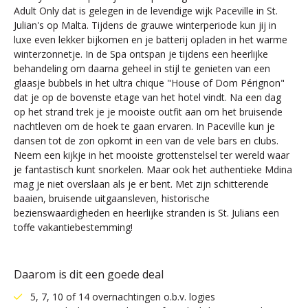
Adult Only dat is gelegen in de levendige wijk Paceville in St.
Julian's op Malta. Tijdens de grauwe winterperiode kun jij in
luxe even lekker bijkomen en je batterij opladen in het warme
winterzonnetje. In de Spa ontspan je tijdens een heerlijke
behandeling om daarna geheel in stijl te genieten van een
glaasje bubbels in het ultra chique "House of Dom Pérignon"
dat je op de bovenste etage van het hotel vindt. Na een dag
op het strand trek je je mooiste outfit aan om het bruisende
nachtleven om de hoek te gaan ervaren. In Paceville kun je
dansen tot de zon opkomt in een van de vele bars en clubs.
Neem een kijkje in het mooiste grottenstelsel ter wereld waar
je fantastisch kunt snorkelen. Maar ook het authentieke Mdina
mag je niet overslaan als je er bent. Met zijn schitterende
baaien, bruisende uitgaansleven, historische
bezienswaardigheden en heerlijke stranden is St. Julians een
toffe vakantiebestemming!
Daarom is dit een goede deal
5, 7, 10 of 14 overnachtingen o.b.v. logies