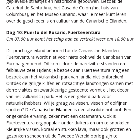
geplaveide straatjes en historische gebouwen. Bezoek de
Catedral de Santa Ana, het Casa de Colón (het huis van
Columbus), en het Museo Canario, waar je meer kunt leren
over de geschiedenis en cultuur van de Canarische Eilanden.
Dag 10: Puerto del Rosario, Fuerteventura
Om 07:00 uur komt het schip aan en vertrekt weer om 18:00 uur
Dit prachtige eiland behoord tot de Canarische Eilanden.
Fuerteventura wordt niet voor niets ook wel de Caribbean van
Europa genoemd. Dit komt door de parelwitte stranden en
felblauwe zee! Tijdens je bezoek aan Fuerteventura mag een
bezoek aan het Vulkanisch park van Jandía niet ontbreken!
Ontdek de grillige kliffen en rotsachtige landtongen samen met
dorre vlaktes en zwartkleurige gesteente vormt dit het decor
van het vulkanisch park. Het is een geliefd park voor
natuurliefhebbers. Wil je graag walvissen, vissen of dolfijnen
spotten? De Canarische Eilanden is een absolute hotspot! Een
ongekende ervaring, zeker met een catamaran. Ook is
Fuerteventura erg populair onder duikers en om te snorkelen.
Kleurrijke vissen, koraal en stukken lava, maar ook grotten en
gezonken schepen uit de Tweede Wereld oorlog zijn te