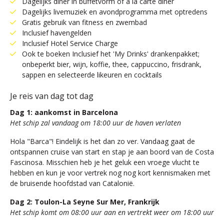
Dagelijks diner in buffetvorm of à la carte diner
Dagelijks livemuziek en avondprogramma met optredens
Gratis gebruik van fitness en zwembad
Inclusief havengelden
Inclusief Hotel Service Charge
Ook te boeken Inclusief het 'My Drinks' drankenpakket;
onbeperkt bier, wijn, koffie, thee, cappuccino, frisdrank,
sappen en selecteerde likeuren en cocktails
Je reis van dag tot dag
Dag 1: aankomst in Barcelona
Het schip zal vandaag om 18:00 uur de haven verlaten
Hola "Barca"! Eindelijk is het dan zo ver. Vandaag gaat de
ontspannen cruise van start en stap je aan boord van de Costa
Fascinosa. Misschien heb je het geluk een vroege vlucht te
hebben en kun je voor vertrek nog nog kort kennismaken met
de bruisende hoofdstad van Catalonië.
Dag 2: Toulon-La Seyne Sur Mer, Frankrijk
Het schip komt om 08:00 uur aan en vertrekt weer om 18:00 uur