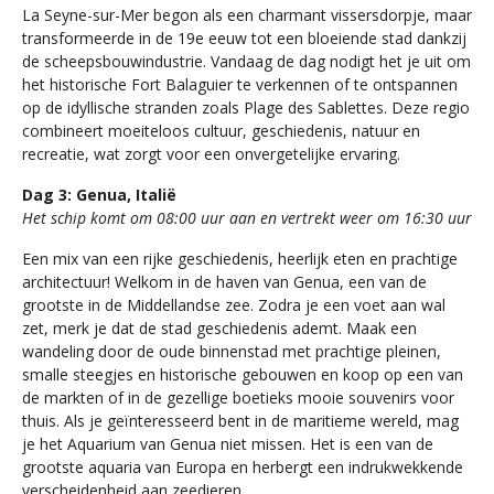
La Seyne-sur-Mer begon als een charmant vissersdorpje, maar
transformeerde in de 19e eeuw tot een bloeiende stad dankzij
de scheepsbouwindustrie. Vandaag de dag nodigt het je uit om
het historische Fort Balaguier te verkennen of te ontspannen
op de idyllische stranden zoals Plage des Sablettes. Deze regio
combineert moeiteloos cultuur, geschiedenis, natuur en
recreatie, wat zorgt voor een onvergetelijke ervaring.
Dag 3: Genua, Italië
Het schip komt om 08:00 uur aan en vertrekt weer om 16:30 uur
Een mix van een rijke geschiedenis, heerlijk eten en prachtige
architectuur! Welkom in de haven van Genua, een van de
grootste in de Middellandse zee. Zodra je een voet aan wal
zet, merk je dat de stad geschiedenis ademt. Maak een
wandeling door de oude binnenstad met prachtige pleinen,
smalle steegjes en historische gebouwen en koop op een van
de markten of in de gezellige boetieks mooie souvenirs voor
thuis. Als je geïnteresseerd bent in de maritieme wereld, mag
je het Aquarium van Genua niet missen. Het is een van de
grootste aquaria van Europa en herbergt een indrukwekkende
verscheidenheid aan zeedieren.