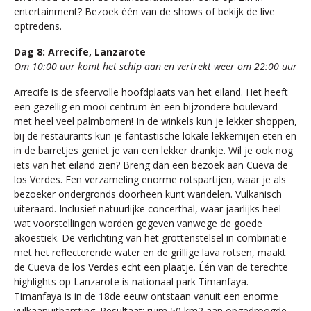
entertainment? Bezoek één van de shows of bekijk de live
optredens.
Dag 8: Arrecife, Lanzarote
Om 10:00 uur komt het schip aan en vertrekt weer om 22:00 uur
Arrecife is de sfeervolle hoofdplaats van het eiland. Het heeft
een gezellig en mooi centrum én een bijzondere boulevard
met heel veel palmbomen! In de winkels kun je lekker shoppen,
bij de restaurants kun je fantastische lokale lekkernijen eten en
in de barretjes geniet je van een lekker drankje. Wil je ook nog
iets van het eiland zien? Breng dan een bezoek aan Cueva de
los Verdes. Een verzameling enorme rotspartijen, waar je als
bezoeker ondergronds doorheen kunt wandelen. Vulkanisch
uiteraard. Inclusief natuurlijke concerthal, waar jaarlijks heel
wat voorstellingen worden gegeven vanwege de goede
akoestiek. De verlichting van het grottenstelsel in combinatie
met het reflecterende water en de grillige lava rotsen, maakt
de Cueva de los Verdes echt een plaatje. Één van de terechte
highlights op Lanzarote is nationaal park Timanfaya.
Timanfaya is in de 18de eeuw ontstaan vanuit een enorme
vulkaanuitbarsting. Resultaat: ruim 50 km2 aan opgedroogde