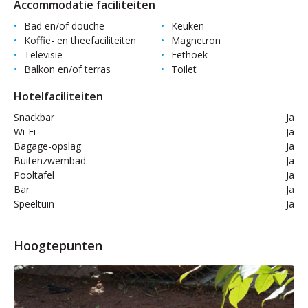
Accommodatie faciliteiten
Bad en/of douche
Keuken
Koffie- en theefaciliteiten
Magnetron
Televisie
Eethoek
Balkon en/of terras
Toilet
Hotelfaciliteiten
Snackbar
Ja
Wi-Fi
Ja
Bagage-opslag
Ja
Buitenzwembad
Ja
Pooltafel
Ja
Bar
Ja
Speeltuin
Ja
Hoogtepunten