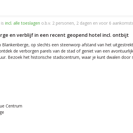
 is
incl. alle toeslagen
o.b.v. 2 personen, 2 dagen en voor 6 aankomst
ge en verblijf in een recent geopend hotel incl. ontbijt
an Blankenberge, op slechts een steenworp afstand van het uitgestrekt
 ontdek de verborgen parels van de stad of geniet van een avontuurlij
uur. Bezoek het historische stadscentrum, waar je kunt dwalen door s
oque Centrum
rge