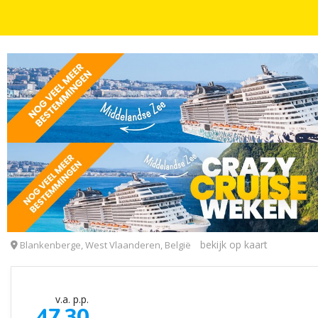
AAN OF NABIJ DE KUST
2 OF 3 DAGEN
INCL. ONTBIJT
Ontsnap naar de de kust van Blankenberge en verbl
Hotel Cavalli
bekijk op kaart
Blankenberge, West Vlaanderen, België
v.a. p.p.
47,30