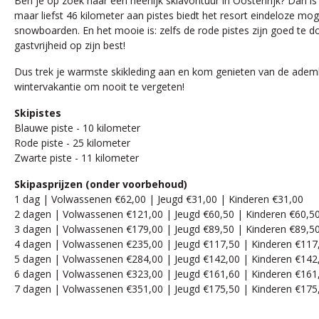
Ben je op zoek naar een heerlijk skiavontuur in Oostenrijk? Dan is
maar liefst 46 kilometer aan pistes biedt het resort eindeloze mo
snowboarden. En het mooie is: zelfs de rode pistes zijn goed te do
gastvrijheid op zijn best!
Dus trek je warmste skikleding aan en kom genieten van de ademb
wintervakantie om nooit te vergeten!
Skipistes
Blauwe piste - 10 kilometer
Rode piste - 25 kilometer
Zwarte piste - 11 kilometer
Skipasprijzen (onder voorbehoud)
1 dag | Volwassenen €62,00 | Jeugd €31,00 | Kinderen €31,00
2 dagen | Volwassenen €121,00 | Jeugd €60,50 | Kinderen €60,5
3 dagen | Volwassenen €179,00 | Jeugd €89,50 | Kinderen €89,5
4 dagen | Volwassenen €235,00 | Jeugd €117,50 | Kinderen €117
5 dagen | Volwassenen €284,00 | Jeugd €142,00 | Kinderen €142
6 dagen | Volwassenen €323,00 | Jeugd €161,60 | Kinderen €161
7 dagen | Volwassenen €351,00 | Jeugd €175,50 | Kinderen €175