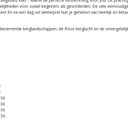
 skigebied Kals - Matrei de perfecte bestemming voor jou! Dit prachti
gelijkheden voor zowel beginners als gevorderden. De vele eenvoudige
en! En na een dag vol winterpret kun je genieten van heerlijk en beta
enemende berglandschappen, de frisse berglucht en de onvergetelijke
0
0
,50
,00
,50
,50