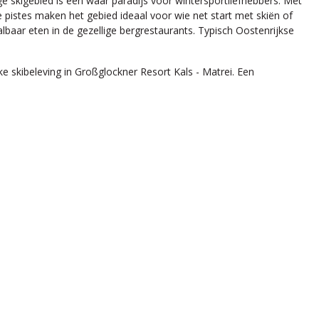
ge skigebied is een waar paradijs voor wintersportliefhebbers. Met
 pistes maken het gebied ideaal voor wie net start met skiën of
albaar eten in de gezellige bergrestaurants. Typisch Oostenrijkse
 skibeleving in Großglockner Resort Kals - Matrei. Een