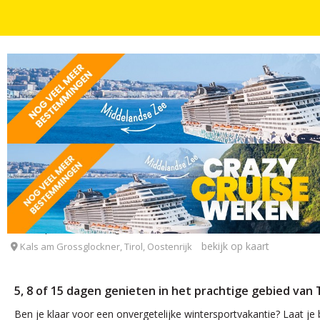
WINTERSPORTVAKANTIES
DAGEN
Wintersport avonturen in het prachtige Tirol o.b.v
SCOL Sporthotel Großglockner
bekijk op kaart
Kals am Grossglockner, Tirol, Oostenrijk
5, 8 of 15 dagen genieten in het prachtige gebied van T
Ben je klaar voor een onvergetelijke wintersportvakantie? Laat je