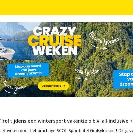
. all-inclusive + gastenkaart voor kortingen en extr
irol tijdens een wintersport vakantie o.b.v. all-inclusive
 betoveren door het prachtige SCOL Sporthotel Großglockner! Dit gezel