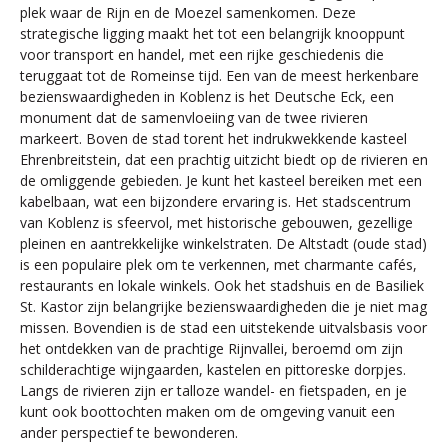
plek waar de Rijn en de Moezel samenkomen. Deze
strategische ligging maakt het tot een belangrijk knooppunt
voor transport en handel, met een rijke geschiedenis die
teruggaat tot de Romeinse tijd. Een van de meest herkenbare
bezienswaardigheden in Koblenz is het Deutsche Eck, een
monument dat de samenvloeiing van de twee rivieren
markeert. Boven de stad torent het indrukwekkende kasteel
Ehrenbreitstein, dat een prachtig uitzicht biedt op de rivieren en
de omliggende gebieden. Je kunt het kasteel bereiken met een
kabelbaan, wat een bijzondere ervaring is. Het stadscentrum
van Koblenz is sfeervol, met historische gebouwen, gezellige
pleinen en aantrekkelijke winkelstraten. De Altstadt (oude stad)
is een populaire plek om te verkennen, met charmante cafés,
restaurants en lokale winkels. Ook het stadshuis en de Basiliek
St. Kastor zijn belangrijke bezienswaardigheden die je niet mag
missen. Bovendien is de stad een uitstekende uitvalsbasis voor
het ontdekken van de prachtige Rijnvallei, beroemd om zijn
schilderachtige wijngaarden, kastelen en pittoreske dorpjes.
Langs de rivieren zijn er talloze wandel- en fietspaden, en je
kunt ook boottochten maken om de omgeving vanuit een
ander perspectief te bewonderen.