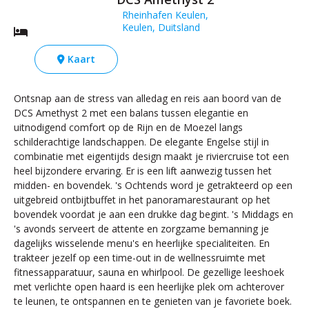
Rheinhafen Keulen,
Keulen, Duitsland
Kaart
Ontsnap aan de stress van alledag en reis aan boord van de
DCS Amethyst 2 met een balans tussen elegantie en
uitnodigend comfort op de Rijn en de Moezel langs
schilderachtige landschappen. De elegante Engelse stijl in
combinatie met eigentijds design maakt je riviercruise tot een
heel bijzondere ervaring. Er is een lift aanwezig tussen het
midden- en bovendek. 's Ochtends word je getrakteerd op een
uitgebreid ontbijtbuffet in het panoramarestaurant op het
bovendek voordat je aan een drukke dag begint. 's Middags en
's avonds serveert de attente en zorgzame bemanning je
dagelijks wisselende menu's en heerlijke specialiteiten. En
trakteer jezelf op een time-out in de wellnessruimte met
fitnessapparatuur, sauna en whirlpool. De gezellige leeshoek
met verlichte open haard is een heerlijke plek om achterover
te leunen, te ontspannen en te genieten van je favoriete boek.