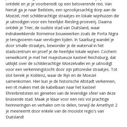
ontdekt en je je voorbereidt op een betoverende reis. Van
hieruit ga je naar Beilstein, een sprookjesachtig dorp aan de
Moezel, met schilderachtige straatjes en lokale wijnhuizen die
je uitnodigen voor een heerlijke Riesling-proeverij. Daarna
ontdek je Trier, de oudste stad van Duitsland, waar
indrukwekkende Romeinse bouwwerken zoals de Porta Nigra
je terugvoeren naar vervlogen tijden. In Saarburg wandel je
door smalle straatjes, bewonder je de waterval in het
stadscentrum en proef je de heerlijke lokale wijnen. Cochem
verwelkomt je met het majestueuze kasteel Reichsburg, dat
uitkijkt over de schilderachtige Moezelvallei en je uitnodigt
voor een verkenningstocht door zijn pittoreske straatjes. Tot
slot bereik je Koblenz, waar de Rijn en de Moezel
samenkomen. Hier kun je de historische Altstadt verkennen,
een rit maken met de kabelbaan naar het kasteel
Ehrenbreitstein en genieten van de levendige sfeer van deze
bruisende stad. Maak je klaar voor een reis vol prachtige
herinneringen en verhalen om te delen, terwijl de Amethyst 2
je meeneemt door enkele van de mooiste regio's van
Duitsland!