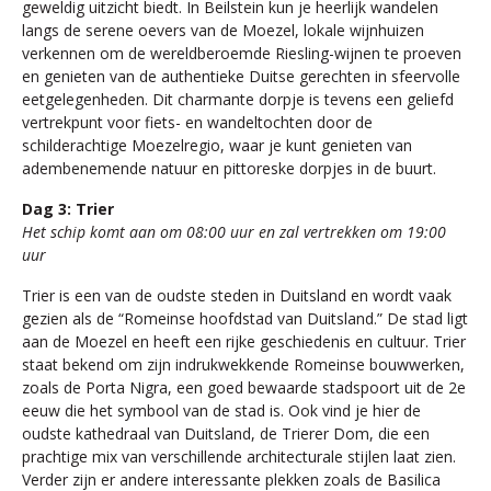
geweldig uitzicht biedt. In Beilstein kun je heerlijk wandelen
langs de serene oevers van de Moezel, lokale wijnhuizen
verkennen om de wereldberoemde Riesling-wijnen te proeven
en genieten van de authentieke Duitse gerechten in sfeervolle
eetgelegenheden. Dit charmante dorpje is tevens een geliefd
vertrekpunt voor fiets- en wandeltochten door de
schilderachtige Moezelregio, waar je kunt genieten van
adembenemende natuur en pittoreske dorpjes in de buurt.
Dag 3: Trier
Het schip komt aan om 08:00 uur en zal vertrekken om 19:00
uur
Trier is een van de oudste steden in Duitsland en wordt vaak
gezien als de “Romeinse hoofdstad van Duitsland.” De stad ligt
aan de Moezel en heeft een rijke geschiedenis en cultuur. Trier
staat bekend om zijn indrukwekkende Romeinse bouwwerken,
zoals de Porta Nigra, een goed bewaarde stadspoort uit de 2e
eeuw die het symbool van de stad is. Ook vind je hier de
oudste kathedraal van Duitsland, de Trierer Dom, die een
prachtige mix van verschillende architecturale stijlen laat zien.
Verder zijn er andere interessante plekken zoals de Basilica