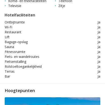
Koffie- en theefaciliteiten
Telefoon
Televisie
Zitje
Hotelfaciliteiten
Ontbijtruimte
Ja
Wi-Fi
Ja
Restaurant
Ja
Lift
Ja
Bagage-opslag
Ja
Sauna
Ja
Fitnessruimte
Ja
Fiets- en wandelroutes
Ja
Fietsenstalling
Ja
Rolstoeltoegankelijkheid
Ja
Terras
Ja
Bar
Ja
Hoogtepunten