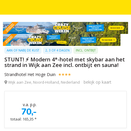
AAN OF NABIJ DE KUST
2, 3 OF 4 DAGEN
INCL. ONTBIJT
STUNT! ⚡ Modern 4*-hotel met skybar aan het
strand in Wijk aan Zee incl. ontbijt en sauna!
Strandhotel Het Hoge Duin
bekijk op kaart
Wijk aan Zee, Noord-Holland, Nederland
v.a. p.p.
70,-
totaal: 165,35 *