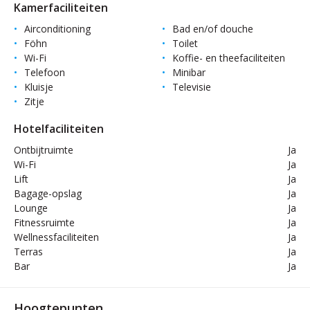
Kamerfaciliteiten
Airconditioning
Bad en/of douche
Föhn
Toilet
Wi-Fi
Koffie- en theefaciliteiten
Telefoon
Minibar
Kluisje
Televisie
Zitje
Hotelfaciliteiten
Ontbijtruimte
Ja
Wi-Fi
Ja
Lift
Ja
Bagage-opslag
Ja
Lounge
Ja
Fitnessruimte
Ja
Wellnessfaciliteiten
Ja
Terras
Ja
Bar
Ja
Hoogtepunten