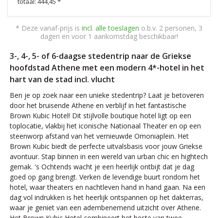
totaal: 444,45 *
* Deze vanaf-prijs is
incl. alle toeslagen
o.b.v. 2 personen, 3
dagen en voor 1 aankomstdag beschikbaar!
3-, 4-, 5- of 6-daagse stedentrip naar de Griekse
hoofdstad Athene met een modern 4*-hotel in het
hart van de stad incl. vlucht
Ben je op zoek naar een unieke stedentrip? Laat je betoveren
door het bruisende Athene en verblijf in het fantastische
Brown Kubic Hotel! Dit stijlvolle boutique hotel ligt op een
toplocatie, vlakbij het iconische Nationaal Theater en op een
steenworp afstand van het vernieuwde Omoniaplein. Het
Brown Kubic biedt de perfecte uitvalsbasis voor jouw Griekse
avontuur. Stap binnen in een wereld van urban chic en hightech
gemak. 's Ochtends wacht je een heerlijk ontbijt dat je dag
goed op gang brengt. Verken de levendige buurt rondom het
hotel, waar theaters en nachtleven hand in hand gaan. Na een
dag vol indrukken is het heerlijk ontspannen op het dakterras,
waar je geniet van een adembenemend uitzicht over Athene.
Het Brown Kubic Hotel combineert het beste van twee