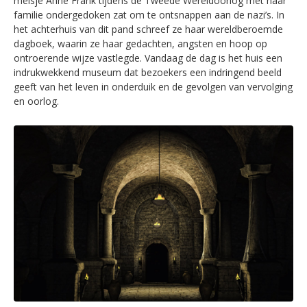
meisje Anne Frank tijdens de Tweede Wereldoorlog met haar
familie ondergedoken zat om te ontsnappen aan de nazi’s. In
het achterhuis van dit pand schreef ze haar wereldberoemde
dagboek, waarin ze haar gedachten, angsten en hoop op
ontroerende wijze vastlegde. Vandaag de dag is het huis een
indrukwekkend museum dat bezoekers een indringend beeld
geeft van het leven in onderduik en de gevolgen van vervolging
en oorlog.