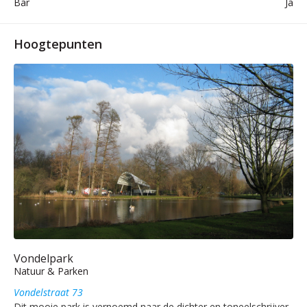
Bar
Ja
Hoogtepunten
Vondelpark
Natuur & Parken
Vondelstraat 73
Dit mooie park is vernoemd naar de dichter en toneelschrijver