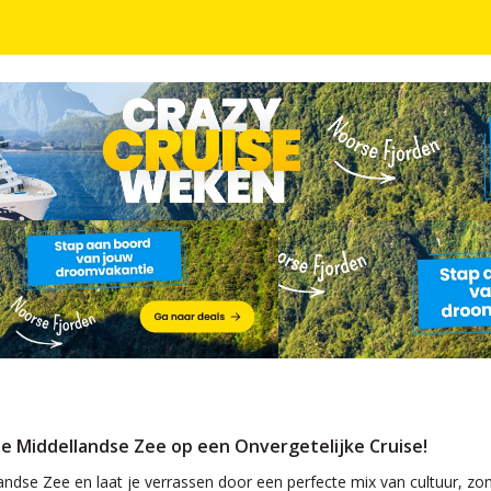
Bari, Zakynthos en Split o.b.v. volpension of all-inc
 de Middellandse Zee op een Onvergetelijke Cruise!
andse Zee en laat je verrassen door een perfecte mix van cultuur, z