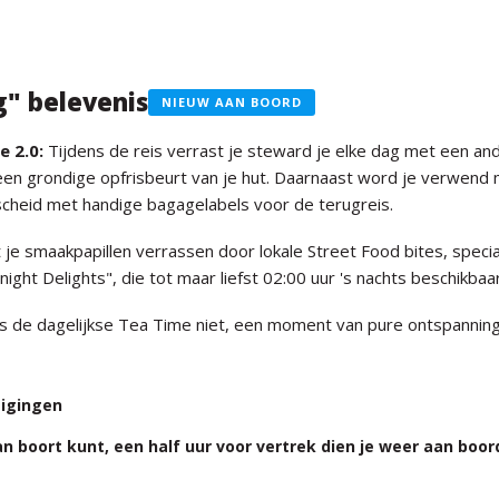
g" belevenis
NIEUW AAN BOORD
e 2.0:
Tijdens de reis verrast je steward je elke dag met een an
een grondige opfrisbeurt van je hut. Daarnaast word je verwend 
cheid met handige bagagelabels voor de terugreis.
 je smaakpapillen verrassen door lokale Street Food bites, spec
ight Delights", die tot maar liefst 02:00 uur 's nachts beschikbaar 
s de dagelijkse Tea Time niet, een moment van pure ontspanning m
zigingen
n boort kunt, een half uur voor vertrek dien je weer aan boord