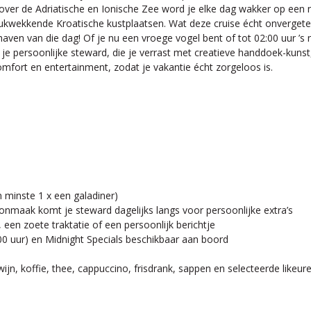
t over de Adriatische en Ionische Zee word je elke dag wakker op een
rukwekkende Kroatische kustplaatsen. Wat deze cruise écht onvergeteli
 haven van die dag! Of je nu een vroege vogel bent of tot 02:00 uur ’s n
 je persoonlijke steward, die je verrast met creatieve handdoek-kunst
mfort en entertainment, zodat je vakantie écht zorgeloos is.
n minste 1 x een galadiner)
onmaak komt je steward dagelijks langs voor persoonlijke extra’s
een zoete traktatie of een persoonlijk berichtje
8:00 uur) en Midnight Specials beschikbaar aan boord
jn, koffie, thee, cappuccino, frisdrank, sappen en selecteerde likeure