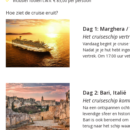
Inclusief fooien t.w.v. € 85,00 per persoon
Hoe ziet de cruise eruit?
Dag 1: Marghera / 
Het cruiseschip ver
Vandaag begint je cruise 
Nadat je je hut hebt inge
vertrek. Om 17.00 uur vet
Dag 2: Bari, Italië
Het cruiseschip kom
Na een ontspannen ochten
levendige sfeer en histor
Bari is ook beroemd om d
terug naar het schip waar