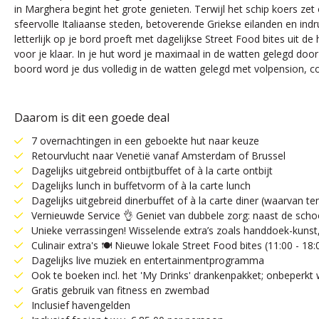
in Marghera begint het grote genieten. Terwijl het schip koers ze
sfeervolle Italiaanse steden, betoverende Griekse eilanden en ind
letterlijk op je bord proeft met dagelijkse Street Food bites uit de
voor je klaar. In je hut word je maximaal in de watten gelegd door
boord word je dus volledig in de watten gelegd met volpension, co
Daarom is dit een goede deal
7 overnachtingen in een geboekte hut naar keuze
Retourvlucht naar Venetië vanaf Amsterdam of Brussel
Dagelijks uitgebreid ontbijtbuffet of à la carte ontbijt
Dagelijks lunch in buffetvorm of à la carte lunch
Dagelijks uitgebreid dinerbuffet of à la carte diner (waarvan te
Vernieuwde Service 👌 Geniet van dubbele zorg: naast de scho
Unieke verrassingen! Wisselende extra’s zoals handdoek-kunst, 
Culinair extra's 🍽️ Nieuwe lokale Street Food bites (11:00 - 1
Dagelijks live muziek en entertainmentprogramma
Ook te boeken incl. het 'My Drinks' drankenpakket; onbeperkt wi
Gratis gebruik van fitness en zwembad
Inclusief havengelden