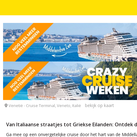
CRUISES
8 DAGEN
INCL. ONTBIJT
Geweldige 8-daagse cruise vanaf Venetië naar o.a. 
Costa Deliziosa - afvaart Venetië
bekijk op kaart
Venetië - Cruise Terminal, Veneto, Italië
Van Italiaanse straatjes tot Griekse Eilanden: Ontdek
Ga mee op een onvergetelijke cruise door het hart van de Middell