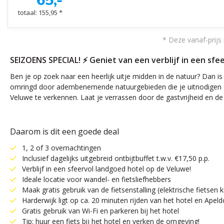
65,-
totaal: 155,95 *
* Deze vanaf-prijs 
SEIZOENS SPECIAL! ⚡ Geniet van een verblijf in een sfe
Ben je op zoek naar een heerlijk uitje midden in de natuur? Dan is
omringd door adembenemende natuurgebieden die je uitnodigen om 
Veluwe te verkennen. Laat je verrassen door de gastvrijheid en d
Daarom is dit een goede deal
1, 2 of 3 overnachtingen
Inclusief dagelijks uitgebreid ontbijtbuffet t.w.v. €17,50 p.p.
Verblijf in een sfeervol landgoed hotel op de Veluwe!
Ideale locatie voor wandel- en fietsliefhebbers
Maak gratis gebruik van de fietsenstalling (elektrische fietse
Harderwijk ligt op ca. 20 minuten rijden van het hotel en Apel
Gratis gebruik van Wi-Fi en parkeren bij het hotel
Tip: huur een fiets bij het hotel en verken de omgeving!