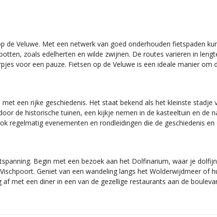
g op de Veluwe. Met een netwerk van goed onderhouden fietspaden kun
otten, zoals edelherten en wilde zwijnen. De routes variëren in lengt
 dorpjes voor een pauze. Fietsen op de Veluwe is een ideale manier om
met een rijke geschiedenis. Het staat bekend als het kleinste stadje
r de historische tuinen, een kijkje nemen in de kasteeltuin en de na
n ook regelmatig evenementen en rondleidingen die de geschiedenis en
ntspanning. Begin met een bezoek aan het Dolfinarium, waar je dolfi
Vischpoort. Geniet van een wandeling langs het Wolderwijdmeer of h
af met een diner in een van de gezellige restaurants aan de boulevard