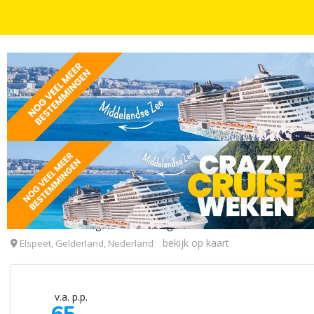
VELUWE
2, 3 OF 4 DAGEN
SEIZOENS SPECIAL! ⚡ Sfeervol landgoed hotel op 
Veluwe Hotel Landgoed Stakenberg
bekijk op kaart
Elspeet, Gelderland, Nederland
v.a. p.p.