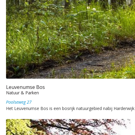
Leuvenumse Bos
Natuur & Parken
Poolseweg 27
Het Leuvenumse Bos is een bosrijk natuurgebied nabij Harderwijk