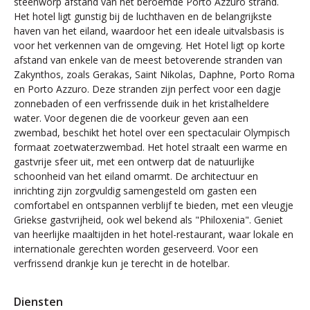
steenworp afstand van het beroemde Porto Azzuro strand.
Het hotel ligt gunstig bij de luchthaven en de belangrijkste
haven van het eiland, waardoor het een ideale uitvalsbasis is
voor het verkennen van de omgeving. Het Hotel ligt op korte
afstand van enkele van de meest betoverende stranden van
Zakynthos, zoals Gerakas, Saint Nikolas, Daphne, Porto Roma
en Porto Azzuro. Deze stranden zijn perfect voor een dagje
zonnebaden of een verfrissende duik in het kristalheldere
water. Voor degenen die de voorkeur geven aan een
zwembad, beschikt het hotel over een spectaculair Olympisch
formaat zoetwaterzwembad. Het hotel straalt een warme en
gastvrije sfeer uit, met een ontwerp dat de natuurlijke
schoonheid van het eiland omarmt. De architectuur en
inrichting zijn zorgvuldig samengesteld om gasten een
comfortabel en ontspannen verblijf te bieden, met een vleugje
Griekse gastvrijheid, ook wel bekend als "Philoxenia". Geniet
van heerlijke maaltijden in het hotel-restaurant, waar lokale en
internationale gerechten worden geserveerd. Voor een
verfrissend drankje kun je terecht in de hotelbar.
Diensten