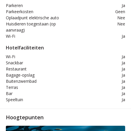
Parkeren
Ja
Parkeerkosten
Geen
Oplaadpunt elektrische auto
Nee
Huisdieren toegestaan (op
Nee
aanvraag)
Wi-Fi
Ja
Hotelfaciliteiten
Wi-Fi
Ja
Snackbar
Ja
Restaurant
Ja
Bagage-opslag
Ja
Buitenzwembad
Ja
Terras
Ja
Bar
Ja
Speeltuin
Ja
Hoogtepunten