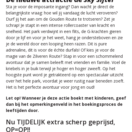
Sta je voor de imposante ingang? Dan wacht je direct de
belangrijkste vraag: hoe wil jij vandaag de lucht veroveren?
Durf jij het aan om de Gouden Route te trotseren? Zet je
schrap! Je stapt in een intense rollercoaster van kracht en
snelheid. Het park verdwijnt in een flits, de G-krachten gieren
door je lijf en voor je het weet, hang je ondersteboven en zie
je de wereld door een looping heen razen. Dit is pure
adrenaline, dit is voor de échte durfals! Of kies je voor de
magie van de Zilveren Route? Stap in voor een schommelend
avontuur dat je samen beleeft met vrienden en familie. Voel de
kriebels in je buik terwijl je hoger en hoger zweeft. Op het
hoogste punt word je getrakteerd op een spectaculair uitzicht
over het hele park, voordat je weer rustig naar beneden zoeft.
Het is het perfecte avontuur voor jong en oud!
Let op! Wanneer je deze actie boekt met kinderen, geef
dan bij het opmerkingenveld in het boekingsproces de
leeftijden door.
Nu TIJDELIJK extra scherp geprijsd,
OP=OP!!