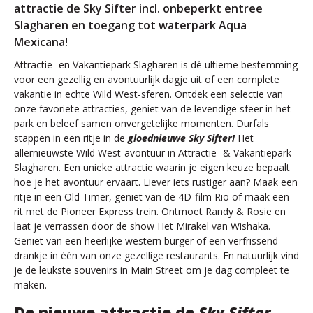
attractie de Sky Sifter incl. onbeperkt entree
Slagharen en toegang tot waterpark Aqua
Mexicana!
Attractie- en Vakantiepark Slagharen is dé ultieme bestemming
voor een gezellig en avontuurlijk dagje uit of een complete
vakantie in echte Wild West-sferen. Ontdek een selectie van
onze favoriete attracties, geniet van de levendige sfeer in het
park en beleef samen onvergetelijke momenten. Durfals
stappen in een ritje in de
gloednieuwe Sky Sifter!
Het
allernieuwste Wild West-avontuur in Attractie- & Vakantiepark
Slagharen. Een unieke attractie waarin je eigen keuze bepaalt
hoe je het avontuur ervaart. Liever iets rustiger aan? Maak een
ritje in een Old Timer, geniet van de 4D-film Rio of maak een
rit met de Pioneer Express trein. Ontmoet Randy & Rosie en
laat je verrassen door de show Het Mirakel van Wishaka.
Geniet van een heerlijke western burger of een verfrissend
drankje in één van onze gezellige restaurants. En natuurlijk vind
je de leukste souvenirs in Main Street om je dag compleet te
maken.
De nieuwe attractie de
Sky Sifter