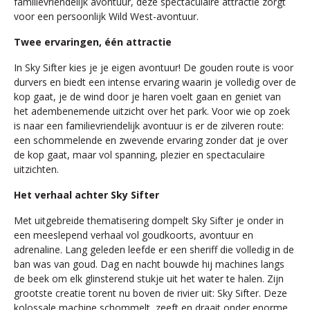
familievriendelijk avontuur, deze spectaculaire attractie zorgt
voor een persoonlijk Wild West-avontuur.
Twee ervaringen, één attractie
In Sky Sifter kies je je eigen avontuur! De gouden route is voor
durvers en biedt een intense ervaring waarin je volledig over de
kop gaat, je de wind door je haren voelt gaan en geniet van
het adembenemende uitzicht over het park. Voor wie op zoek
is naar een familievriendelijk avontuur is er de zilveren route:
een schommelende en zwevende ervaring zonder dat je over
de kop gaat, maar vol spanning, plezier en spectaculaire
uitzichten.
Het verhaal achter Sky Sifter
Met uitgebreide thematisering dompelt Sky Sifter je onder in
een meeslepend verhaal vol goudkoorts, avontuur en
adrenaline. Lang geleden leefde er een sheriff die volledig in de
ban was van goud. Dag en nacht bouwde hij machines langs
de beek om elk glinsterend stukje uit het water te halen. Zijn
grootste creatie torent nu boven de rivier uit: Sky Sifter. Deze
kolossale machine schommelt, zeeft en draait onder enorme