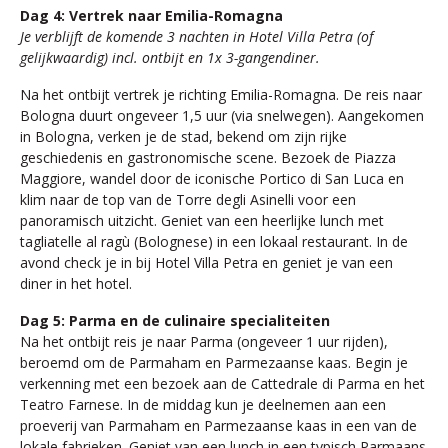
Dag 4: Vertrek naar Emilia-Romagna
Je verblijft de komende 3 nachten in Hotel Villa Petra (of
gelijkwaardig) incl. ontbijt en 1x 3-gangendiner.
Na het ontbijt vertrek je richting Emilia-Romagna. De reis naar
Bologna duurt ongeveer 1,5 uur (via snelwegen). Aangekomen
in Bologna, verken je de stad, bekend om zijn rijke
geschiedenis en gastronomische scene. Bezoek de Piazza
Maggiore, wandel door de iconische Portico di San Luca en
klim naar de top van de Torre degli Asinelli voor een
panoramisch uitzicht. Geniet van een heerlijke lunch met
tagliatelle al ragù (Bolognese) in een lokaal restaurant. In de
avond check je in bij Hotel Villa Petra en geniet je van een
diner in het hotel.
Dag 5: Parma en de culinaire specialiteiten
Na het ontbijt reis je naar Parma (ongeveer 1 uur rijden),
beroemd om de Parmaham en Parmezaanse kaas. Begin je
verkenning met een bezoek aan de Cattedrale di Parma en het
Teatro Farnese. In de middag kun je deelnemen aan een
proeverij van Parmaham en Parmezaanse kaas in een van de
lokale fabrieken. Geniet van een lunch in een typisch Parmaans