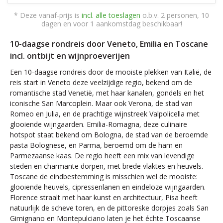
* Deze vanaf-prijs is
incl. alle toeslagen
o.b.v. 2 personen, 10
dagen en voor 1 aankomstdag beschikbaar!
10-daagse rondreis door Veneto, Emilia en Toscane
incl. ontbijt en wijnproeverijen
Een 10-daagse rondreis door de mooiste plekken van Italië, de
reis start in Veneto deze veelzijdige regio, bekend om de
romantische stad Venetië, met haar kanalen, gondels en het
iconische San Marcoplein. Maar ook Verona, de stad van
Romeo en Julia, en de prachtige wijnstreek Valpolicella met
glooiende wijngaarden. Emilia-Romagna, deze culinaire
hotspot staat bekend om Bologna, de stad van de beroemde
pasta Bolognese, en Parma, beroemd om de ham en
Parmezaanse kaas. De regio heeft een mix van levendige
steden en charmante dorpen, met brede vlaktes en heuvels.
Toscane de eindbestemming is misschien wel de mooiste:
glooiende heuvels, cipressenlanen en eindeloze wijngaarden.
Florence straalt met haar kunst en architectuur, Pisa heeft
natuurlijk de scheve toren, en de pittoreske dorpjes zoals San
Gimignano en Montepulciano laten je het échte Toscaanse