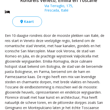
Rondreis Veneto, Emilia en Toscane
Via Terraglio, 175,
Frescada, Italië
Kaart
Een 10-daagse rondreis door de mooiste plekken van Italië, de
reis start in Veneto deze veelzijdige regio, bekend om de
romantische stad Venetië, met haar kanalen, gondels en het
iconische San Marcoplein. Maar ook Verona, de stad van
Romeo en Julia, en de prachtige wijnstreek Valpolicella met
glooiende wijngaarden. Emilia-Romagna, deze culinaire
hotspot staat bekend om Bologna, de stad van de beroemde
pasta Bolognese, en Parma, beroemd om de ham en
Parmezaanse kaas. De regio heeft een mix van levendige
steden en charmante dorpen, met brede vlaktes en heuvels.
Toscane de eindbestemming is misschien wel de mooiste:
glooiende heuvels, cipressenlanen en eindeloze wijngaarden.
Florence straalt met haar kunst en architectuur, Pisa heeft
natuurlijk de scheve toren, en de pittoreske dorpjes zoals San
Gimignano en Montepulciano laten je het échte Toscaanse