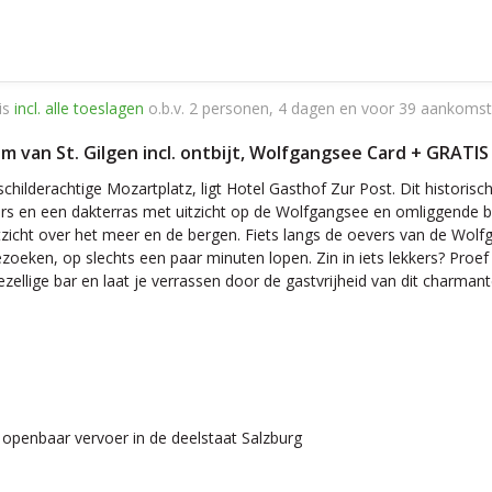
is
incl. alle toeslagen
o.b.v. 2 personen, 4 dagen en voor 39 aankomst
rum van St. Gilgen incl. ontbijt, Wolfgangsee Card + GRATI
 schilderachtige Mozartplatz, ligt Hotel Gasthof Zur Post. Dit histo
rs en een dakterras met uitzicht op de Wolfgangsee en omliggende be
zicht over het meer en de bergen. Fiets langs de oevers van de Wol
eken, op slechts een paar minuten lopen. Zin in iets lekkers? Proef lo
ezellige bar en laat je verrassen door de gastvrijheid van dit charmant
et openbaar vervoer in de deelstaat Salzburg