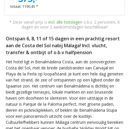
totaal: 1190,45 *
* Deze vanaf-prijs is
incl. alle toeslagen
o.b.v. 2 personen, 6
dagen en voor 2 aankomstdagen beschikbaar!
Ontspan 6, 8, 11 of 15 dagen in een prachtig resort
aan de Costa del Sol nabij Málaga! Incl. vlucht,
transfer & ontbijt of o.b.v halfpension
Het hotel ligt in Benalmádena Costa, aan de zonovergoten
Costa del Sol, met de brede zandstranden van Carvajal en
Playa de la Perla op loopafstand. Je kunt een hele dag genieten
van het strand, de zee of ontspannen op een ligbed onder de
Spaanse zon. Het centrum van Benalmádena is dichtbij en
biedt gezellige terrasjes, lokale markten en een bruisende
haven om doorheen te slenteren. Voor een uitstapje in de
natuur is Parque de la Paloma perfect, met groene paden,
dieren en picknickplekken, of beklim de Benalmádena Stupa
voor een panoramisch uitzicht over de kustlijn.
Cultuurliefhebbers kunnen Málaga centrum eenvoudig bereiken
met het openbaar vervoer; de bushalte ‘Holiday World’ ligt op