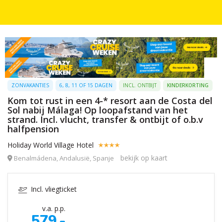
ZONVAKANTIES
6, 8, 11 OF 15 DAGEN
INCL. ONTBIJT
KINDERKORTING
Kom tot rust in een 4-* resort aan de Costa del
Sol nabij Málaga! Op loopafstand van het
strand. Incl. vlucht, transfer & ontbijt of o.b.v
halfpension
Holiday World Village Hotel
bekijk op kaart
Benalmádena, Andalusië, Spanje
Incl. vliegticket
v.a. p.p.
579,-