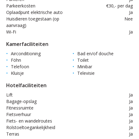
Parkeerkosten
€30,- per dag
Oplaadpunt elektrische auto
Ja
Huisdieren toegestaan (op
Nee
aanvraag)
Wi-Fi
Ja
Kamerfaciliteiten
Airconditioning
Bad en/of douche
Föhn
Toilet
Telefoon
Minibar
Kluisje
Televisie
Hotelfaciliteiten
Lift
Ja
Bagage-opslag
Ja
Fitnessruimte
Ja
Fietsverhuur
Ja
Fiets- en wandelroutes
Ja
Rolstoeltoegankelijkheid
Ja
Terras
Ja