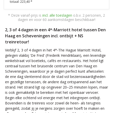
totaal: 223,40 *
* Deze vanaf-prijs is
incl. alle toeslagen
o.b.v. 2 personen, 2
dagen en voor 60 aankomstdagen beschikbaar!
2, 3 of 4 dagen in een 4*-Marriott hotel tussen Den
Haag en Scheveningen incl. ontbijt + NS
treinretour!
Verblijf 2, 3 of 4 dagen in het 4*-The Hague Marriott Hotel,
gelegen vlakbij 'De Fred' (Frederik Hendriklaan), een levendige
winkelstraat vol boetieks, cafés en restaurants. Het hotel ligt
centraal tussen het bruisende centrum van Den Haag en
Scheveningen, waardoor je je dagen perfect kunt afwisselen:
de ene dag slenterend door de stad vol bezienswaardigheden
en gezellige terrassen, de andere dag ontspannend aan het
strand. Het strand ligt op ongeveer 20–25 minuten lopen, maar
is ook gemakkelijk te bereiken met het openbaar vervoer.
Begin elke ochtend vol energie met het inbegrepen ontbijt.
Bovendien is de treinreis voor zowel de heen- als terugreis
geregeld, zodat jij je nergens zorgen over hoeft te maken en