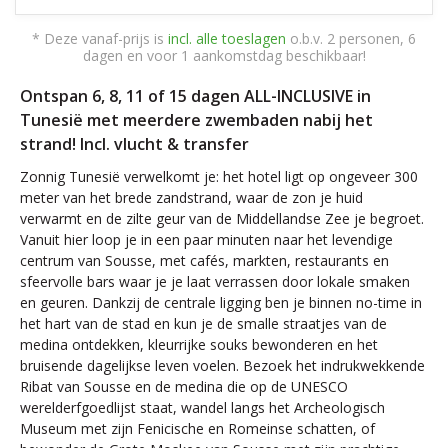
* Deze vanaf-prijs is
incl. alle toeslagen
o.b.v. 2 personen, 6
dagen en voor 1 aankomstdag beschikbaar!
Ontspan 6, 8, 11 of 15 dagen ALL-INCLUSIVE in
Tunesië met meerdere zwembaden nabij het
strand! Incl. vlucht & transfer
Zonnig Tunesië verwelkomt je: het hotel ligt op ongeveer 300
meter van het brede zandstrand, waar de zon je huid
verwarmt en de zilte geur van de Middellandse Zee je begroet.
Vanuit hier loop je in een paar minuten naar het levendige
centrum van Sousse, met cafés, markten, restaurants en
sfeervolle bars waar je je laat verrassen door lokale smaken
en geuren. Dankzij de centrale ligging ben je binnen no-time in
het hart van de stad en kun je de smalle straatjes van de
medina ontdekken, kleurrijke souks bewonderen en het
bruisende dagelijkse leven voelen. Bezoek het indrukwekkende
Ribat van Sousse en de medina die op de UNESCO
werelderfgoedlijst staat, wandel langs het Archeologisch
Museum met zijn Fenicische en Romeinse schatten, of