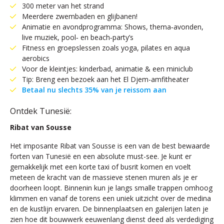
300 meter van het strand
Meerdere zwembaden en glijbanen!
Animatie en avondprogramma: Shows, thema‑avonden,
live muziek, pool‑ en beach‑party’s
Fitness en groepslessen zoals yoga, pilates en aqua
aerobics
Voor de kleintjes: kinderbad, animatie & een miniclub
Tip: Breng een bezoek aan het El Djem-amfitheater
Betaal nu slechts 35% van je reissom aan
Ontdek Tunesië:
Ribat van Sousse
Het imposante Ribat van Sousse is een van de best bewaarde
forten van Tunesië en een absolute must-see. Je kunt er
gemakkelijk met een korte taxi of busrit komen en voelt
meteen de kracht van de massieve stenen muren als je er
doorheen loopt. Binnenin kun je langs smalle trappen omhoog
klimmen en vanaf de torens een uniek uitzicht over de medina
en de kustlijn ervaren. De binnenplaatsen en galerijen laten je
zien hoe dit bouwwerk eeuwenlang dienst deed als verdediging