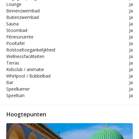
Lounge
Ja
Binnenzwembad
Ja
Buitenzwembad
Ja
Sauna
Ja
Stoombad
Ja
Fitnessruimte
Ja
Pooltafel
Ja
Rolstoeltoegankelijkheid
Ja
Wellnessfaciliteiten
Ja
Terras
Ja
Kidsclub / animatie
Ja
Whirlpool / Bubbelbad
Ja
Bar
Ja
Speelkamer
Ja
Speeltuin
Ja
Hoogtepunten