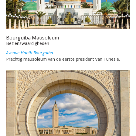
Bourguiba Mausoleum
Bezienswaardigheden
Avenue Habib Bourguiba
Prachtig mausoleum van de eerste president van Tunesië.