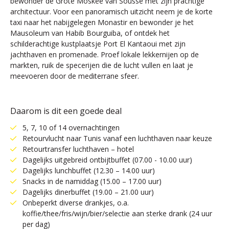
bewonder de Grote Moskee van Sousse met zijn prachtige
architectuur. Voor een panoramisch uitzicht neem je de korte
taxi naar het nabijgelegen Monastir en bewonder je het
Mausoleum van Habib Bourguiba, of ontdek het
schilderachtige kustplaatsje Port El Kantaoui met zijn
jachthaven en promenade. Proef lokale lekkernijen op de
markten, ruik de specerijen die de lucht vullen en laat je
meevoeren door de mediterrane sfeer.
Daarom is dit een goede deal
5, 7, 10 of 14 overnachtingen
Retourvlucht naar Tunis vanaf een luchthaven naar keuze
Retourtransfer luchthaven – hotel
Dagelijks uitgebreid ontbijtbuffet (07.00 - 10.00 uur)
Dagelijks lunchbuffet (12.30 – 14.00 uur)
Snacks in de namiddag (15.00 – 17.00 uur)
Dagelijks dinerbuffet (19.00 – 21.00 uur)
Onbeperkt diverse drankjes, o.a.
koffie/thee/fris/wijn/bier/selectie aan sterke drank (24 uur
per dag)