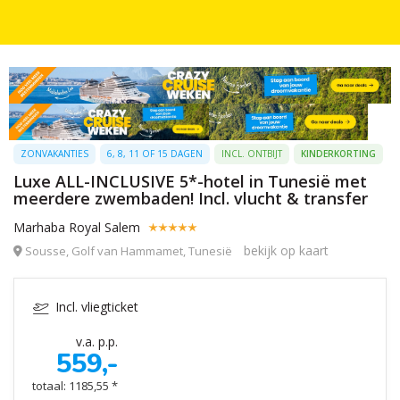
ZONVAKANTIES
6, 8, 11 OF 15 DAGEN
INCL. ONTBIJT
KINDERKORTING
Luxe ALL-INCLUSIVE 5*-hotel in Tunesië met
meerdere zwembaden! Incl. vlucht & transfer
Marhaba Royal Salem
bekijk op kaart
Sousse, Golf van Hammamet, Tunesië
Incl. vliegticket
v.a. p.p.
559,-
totaal: 1185,55 *