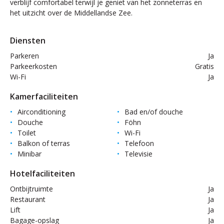
verblijf comfortabel terwijl je geniet van het zonneterras en
het uitzicht over de Middellandse Zee.
Diensten
Parkeren
Ja
Parkeerkosten
Gratis
Wi-Fi
Ja
Kamerfaciliteiten
Airconditioning
Bad en/of douche
Douche
Föhn
Toilet
Wi-Fi
Balkon of terras
Telefoon
Minibar
Televisie
Hotelfaciliteiten
Ontbijtruimte
Ja
Restaurant
Ja
Lift
Ja
Bagage-opslag
Ja