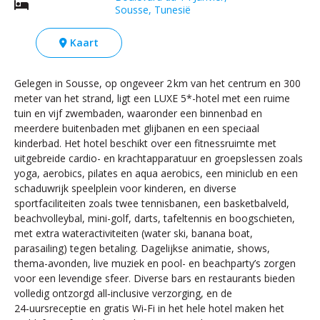
Sousse, Tunesië
Kaart
Gelegen in Sousse, op ongeveer 2 km van het centrum en 300
meter van het strand, ligt een LUXE 5*-hotel met een ruime
tuin en vijf zwembaden, waaronder een binnenbad en
meerdere buitenbaden met glijbanen en een speciaal
kinderbad. Het hotel beschikt over een fitnessruimte met
uitgebreide cardio- en krachtapparatuur en groepslessen zoals
yoga, aerobics, pilates en aqua aerobics, een miniclub en een
schaduwrijk speelplein voor kinderen, en diverse
sportfaciliteiten zoals twee tennisbanen, een basketbalveld,
beachvolleybal, mini-golf, darts, tafeltennis en boogschieten,
met extra wateractiviteiten (water ski, banana boat,
parasailing) tegen betaling. Dagelijkse animatie, shows,
thema-avonden, live muziek en pool- en beachparty’s zorgen
voor een levendige sfeer. Diverse bars en restaurants bieden
volledig ontzorgd all‑inclusive verzorging, en de
24‑uursreceptie en gratis Wi‑Fi in het hele hotel maken het