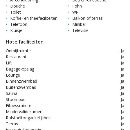
Douche
Föhn
Toilet
Wi-Fi
Koffie- en theefaciliteiten
Balkon of terras
Telefoon
Minibar
Kluisje
Televisie
Hotelfaciliteiten
Ontbijtruimte
Ja
Restaurant
Ja
Lift
Ja
Bagage-opslag
Ja
Lounge
Ja
Binnenzwembad
Ja
Buitenzwembad
Ja
Sauna
Ja
Stoombad
Ja
Fitnessruimte
Ja
Mindervalidekamers
Ja
Rolstoeltoegankelijkheid
Ja
Terras
Ja
Kidsclub / animatie
Ja