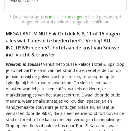
totaal: 1245,55 *
* Deze vanaf-prijs is
incl. alle toeslagen
o.b.v. 2 personen, 6
dagen en voor 4 aankomstdagen beschikbaar!
MEGA LAST-MINUTE 🔥 Ontdek 6, 8, 11 of 15 dagen
alles wat Tunesië te bieden heeft! Verblijf ALL-
INCLUSIVE in een 5*- hotel aan de kust van Sousse
incl. vlucht & transfer
Welkom in Sousse!
Vanuit het Sousse Palace Hotel & Spa loop
je zo het zachte zand van het strand op en voel je de zon op
je huid terwijl de golven zachtjes ruizen, of ontspan op je
ligbedje bij het strand of zwembad. Op slechts een paar
minuten wandel je tussen cafés, winkels en kleurrijke
marktkraampjes van het stadscentrum. Dwaal door de oude
medina, waar smalle straatjes vol kruiden, specerijen en
handgemaakte souvenirs je zintuigen prikkelen, en laat je
verrassen door de Ribat, die als een eeuwenoud fort boven de
stad uittorent, of de kasba met zijn verborgen binnenpleintjes.
Stap op een fiets of pak de bus naar Port El Kantaoui, waar