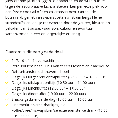
glinsterende jachten liggen te dobberen en de witte huisjes
tegen de azuurblauwe lucht afsteken. Een perfecte plek voor
een frisse cocktail of een catamarantocht. Ontdek de
boulevard, geniet van watersporten of struin langs kleine
strandcafés en laat je meevoeren door de geuren, kleuren en
geluiden van Sousse, waar zon, cultuur en avontuur
samenkomen in één onvergetelijke ervaring.
Daarom is dit een goede deal
5, 7, 10 of 14 overnachtingen
Retourvlucht naar Tunis vanaf een luchthaven naar keuze
Retourtransfer luchthaven – hotel
Dagelijks uitgebreid ontbijtbuffet (06:30 uur – 10:30 uur)
Dagelijks uitslapersontbijt (10:30 uur – 11:00 uur)
Dagelijks lunchbuffet (12:30 uur – 14:30 uur)
Dagelijks dinerbuffet (19:00 uur – 22:00 uur)
Snacks gedurende de dag (15:00 uur – 16:00 uur)
Onbeperkt diverse drankjes, o.a.
koffie/thee/fris/wijn/bier/selectie aan sterke drank (10.00
uur – 00.00 uur)