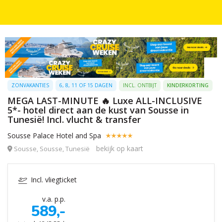
ZONVAKANTIES
6, 8, 11 OF 15 DAGEN
INCL. ONTBIJT
KINDERKORTING
MEGA LAST-MINUTE 🔥 Luxe ALL-INCLUSIVE
5*- hotel direct aan de kust van Sousse in
Tunesië! Incl. vlucht & transfer
Sousse Palace Hotel and Spa
bekijk op kaart
Sousse, Sousse, Tunesië
Incl. vliegticket
v.a. p.p.
589,-