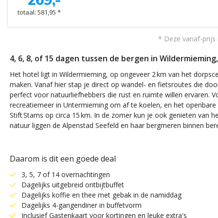
269,-
totaal: 581,95 *
* Deze vanaf-prijs 
4, 6, 8, of 15 dagen tussen de bergen in Wildermieming,
Het hotel ligt in Wildermieming, op ongeveer 2 km van het dorpsc
maken. Vanaf hier stap je direct op wandel- en fietsroutes die d
perfect voor natuurliefhebbers die rust en ruimte willen ervaren.
recreatiemeer in Untermieming om af te koelen, en het openbare z
Stift Stams op circa 15 km. In de zomer kun je ook genieten van h
natuur liggen de Alpenstad Seefeld en haar bergmeren binnen bere
Daarom is dit een goede deal
3, 5, 7 of 14 overnachtingen
Dagelijks uitgebreid ontbijtbuffet
Dagelijks koffie en thee met gebak in de namiddag
Dagelijks 4-gangendiner in buffetvorm
Inclusief Gastenkaart voor kortingen en leuke extra's