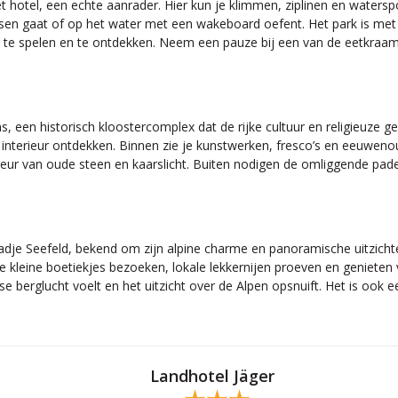
t hotel, een echte aanrader. Hier kun je klimmen, ziplinen en waters
ursen gaat of op het water met een wakeboard oefent. Het park is me
g te spelen en te ontdekken. Neem een pauze bij een van de eetkraampj
, een historisch kloostercomplex dat de rijke cultuur en religieuze ges
nterieur ontdekken. Binnen zie je kunstwerken, fresco’s en eeuwenoude
de geur van oude steen en kaarslicht. Buiten nodigen de omliggende pa
dje Seefeld, bekend om zijn alpine charme en panoramische uitzichten.
je kleine boetiekjes bezoeken, lokale lekkernijen proeven en genieten
se berglucht voelt en het uitzicht over de Alpen opsnuift. Het is ook
Landhotel Jäger