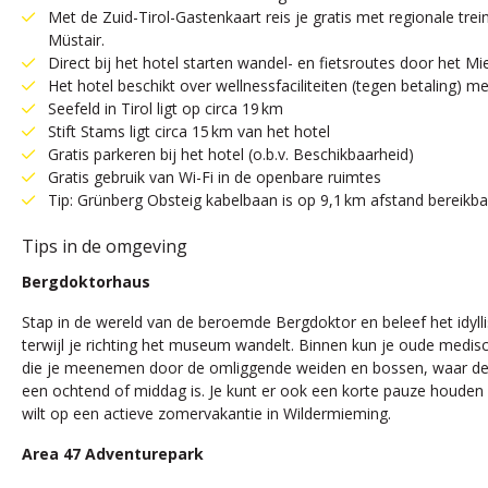
Met de Zuid-Tirol-Gastenkaart reis je gratis met regionale tr
Müstair.
Direct bij het hotel starten wandel- en fietsroutes door het M
Het hotel beschikt over wellnessfaciliteiten (tegen betaling)
Seefeld in Tirol ligt op circa 19 km
Stift Stams ligt circa 15 km van het hotel
Gratis parkeren bij het hotel (o.b.v. Beschikbaarheid)
Gratis gebruik van Wi-Fi in de openbare ruimtes
Tip: Grünberg Obsteig kabelbaan is op 9,1 km afstand bereik
Tips in de omgeving
Bergdoktorhaus
Stap in de wereld van de beroemde Bergdoktor en beleef het idyllis
terwijl je richting het museum wandelt. Binnen kun je oude medisc
die je meenemen door de omliggende weiden en bossen, waar de fr
een ochtend of middag is. Je kunt er ook een korte pauze houden in 
wilt op een actieve zomervakantie in Wildermieming.
Area 47 Adventurepark