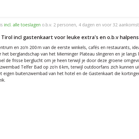
is
incl. alle toeslagen
o.b.v. 2 personen, 4 dagen en voor 32 aankomst
 Tirol incl gastenkaart voor leuke extra's en o.b.v halpens
entrum en zo’n 200 m van de eerste winkels, cafés en restaurants, id
oor het berglandschap van het Mieminger Plateau slingeren en je lang
 Voel de frisse berglucht om je heen terwijl je door deze groene omge
wembad Telfer Bad op zo’n 6 km, terwijl outdoorfans zich kunnen uit
et eigen buitenzwembad van het hotel en de Gastenkaart die kortingen
ik.