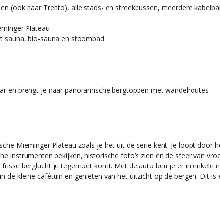
einen (ook naar Trento), alle stads- en streekbussen, meerdere kabelb
ieminger Plateau
 met sauna, bio-sauna en stoombad
baar en brengt je naar panoramische bergtoppen met wandelroutes
che Mieminger Plateau zoals je het uit de serie kent. Je loopt door h
he instrumenten bekijken, historische foto’s zien en de sfeer van vr
isse berglucht je tegemoet komt. Met de auto ben je er in enkele mi
de kleine cafétuin en genieten van het uitzicht op de bergen. Dit is e