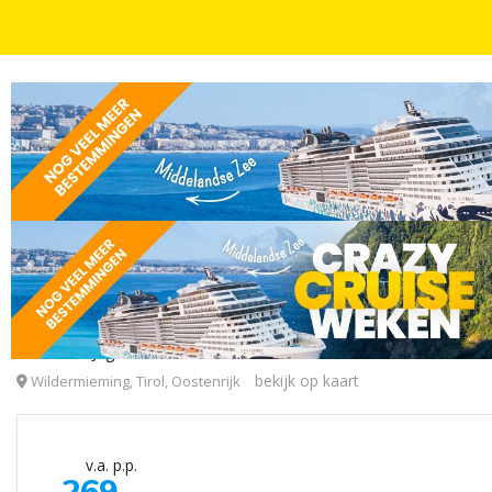
AUTOVAKANTIES
4, 6, 8 OF 15 DAGEN
INCL. ONTBIJT
STUNT! ⚡️ Verblijf 4 dagen in de bergen van Wilde
Landhotel Jäger
bekijk op kaart
Wildermieming, Tirol, Oostenrijk
v.a. p.p.