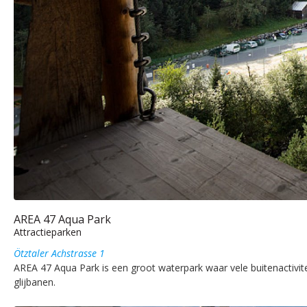
AREA 47 Aqua Park
Attractieparken
Ötztaler Achstrasse 1
AREA 47 Aqua Park is een groot waterpark waar vele buitenactivi
glijbanen.