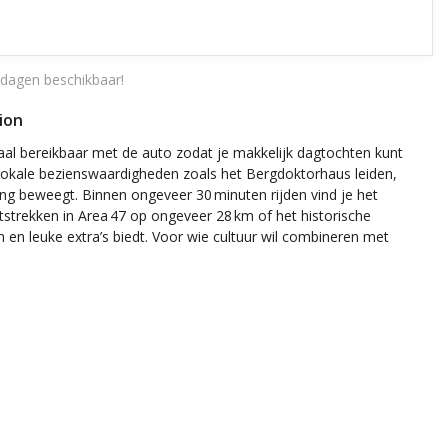
dagen beschikbaar!
ion
eaal bereikbaar met de auto zodat je makkelijk dagtochten kunt
s lokale bezienswaardigheden zoals het Bergdoktorhaus leiden,
ving beweegt. Binnen ongeveer 30 minuten rijden vind je het
strekken in Area 47 op ongeveer 28 km of het historische
 en leuke extra’s biedt. Voor wie cultuur wil combineren met