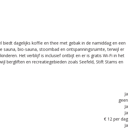
el biedt dagelijks koffie en thee met gebak in de namiddag en een
e sauna, bio-sauna, stoombad en ontspanningsruimte, terwijl er
en. Het verblijf is inclusief ontbijt en er is gratis Wi‑Fi in het
wijl bergliften en recreatiegebieden zoals Seefeld, Stift Stams en
Ja
geen
Ja
Ja
€ 12 per dag
Ja